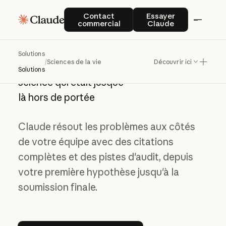
Contact commercial
Essayer Claude
Contact
Essayer
Claude pour les équipes des sciences de
commercial
Claude
la vie
Solutions
/
Sciences de la vie
Découvrir ici
À l'ascension d'une
Solutions
science qui était jusque-
là hors de portée
Claude résout les problèmes aux côtés
de votre équipe avec des citations
complètes et des pistes d'audit, depuis
votre première hypothèse jusqu'à la
soumission finale.
Essayer Claude Science