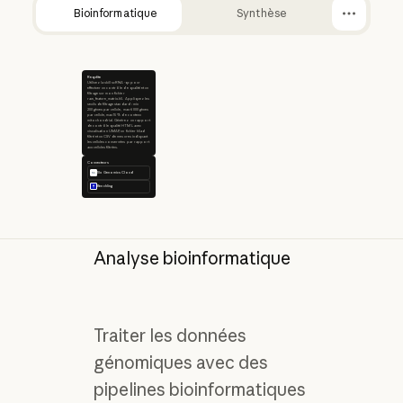
Bioinformatique
Synthèse
Requête
Utilisez la skill scRNA-qc pour
effectuer un contrôle de qualité et un
filtrage sur mon fichier
raw_feature_matrix.h5. Appliquez les
seuils de filtrage standard : min
200 gènes par cellule, max 6 000 gènes
par cellule, max 15 % de contenu
mitochondrial. Générez un rapport
de contrôle qualité HTML avec
visualisation UMAP, un fichier h5ad
filtré et un CSV de mesures indiquant
les cellules conservées par rapport
aux cellules filtrées.
Connecteurs
10x Genomics Cloud
Benchling
Analyse bioinformatique
Traiter les données
génomiques avec des
pipelines bioinformatiques