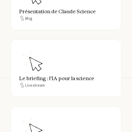
Présentation de Claude Science
Blog
Blog
Le briefing : l'IA pour la science
Le briefing : l'IA pour la science
Livestream
Livestream
Claude revêt la blouse de chimiste