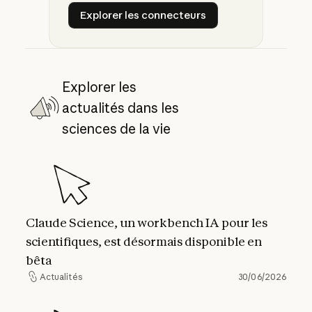
Explorer les connecteurs
Explorer les connecteurs
Explorer les
actualités dans les
sciences de la vie
Claude Science, un workbench IA pour les scie
Claude Science, un workbench IA pour les
scientifiques, est désormais disponible en
bêta
Actualités
30/06/2026
Actualités
Anthropic s'associe à l'Allen Institute et au 