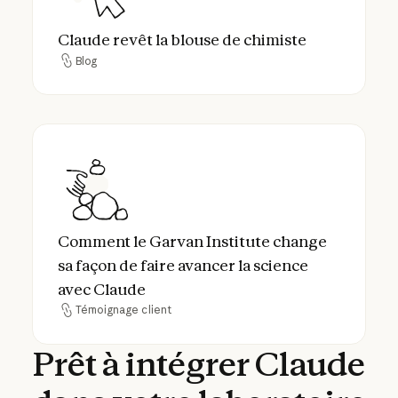
Claude revêt la blouse de chimiste
Blog
Blog
Comment le Garvan Institute change sa faç
Comment le Garvan Institute change
sa façon de faire avancer la science
avec Claude
Témoignage client
Témoignage client
Prêt
à
intégrer
Claude