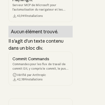
Serveur MCP de Microsoft pour
l'automatisation du navigateur et les
tests de bout en bout. Permet à Claude
43,949
installations
d'interagir avec des pages Web, de
prendre des captures d'écran, de
remplir des formulaires et d'automatiser
Aucun élément trouvé.
les flux de travail de test.
Il s'agit d'un texte contenu
dans un bloc div.
Commit Commands
Commandes pour les flux de travail de
commit Git, y compris le commit, le push
et la création de PR
Vérifié par Anthropic
42,189
installations