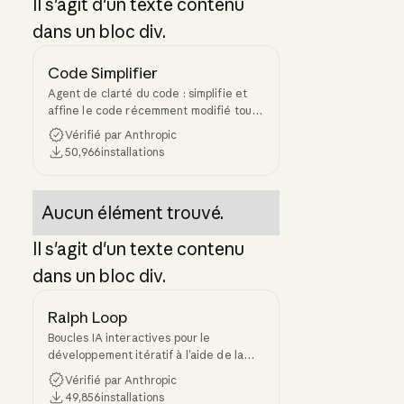
Il s'agit d'un texte contenu
dans un bloc div.
Code Simplifier
Agent de clarté du code : simplifie et
affine le code récemment modifié tout
en préservant sa fonctionnalité et sa
Vérifié par Anthropic
cohérence.
50,966
installations
Aucun élément trouvé.
Il s'agit d'un texte contenu
dans un bloc div.
Ralph Loop
Boucles IA interactives pour le
développement itératif à l’aide de la
technique Ralph Wiggum : Claude
Vérifié par Anthropic
travaille de manière répétée sur des
49,856
installations