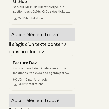
GitHub
Serveur MCP GitHub officiel pour la
gestion des dépôts. Créez des tickets,
gérez les PR, faites des revues de
65,584
installations
code, recherchez des dépôts et
accédez à l'API de GitHub depuis
Claude Code.
Aucun élément trouvé.
Il s'agit d'un texte contenu
dans un bloc div.
Feature Dev
Flux de travail de développement de
fonctionnalités avec des agents pour
l'exploration, la conception et la révision
Vérifié par Anthropic
63,312
installations
Aucun élément trouvé.