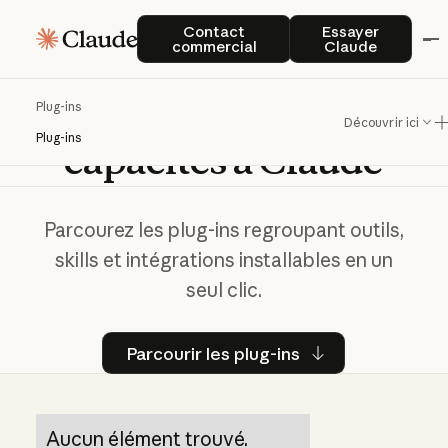
Contact commercial
Essayer Clau
Contact
Essayer
commercial
Claude
Ajoutez
de
nouvelles
Plug-ins
Découvrir ici
Plug-ins
capacités
à
Claude
Parcourez les plug-ins regroupant outils,
skills et intégrations installables en un
seul clic.
Parcourir les plug-ins
Parcourir les plug-ins
Aucun élément trouvé.