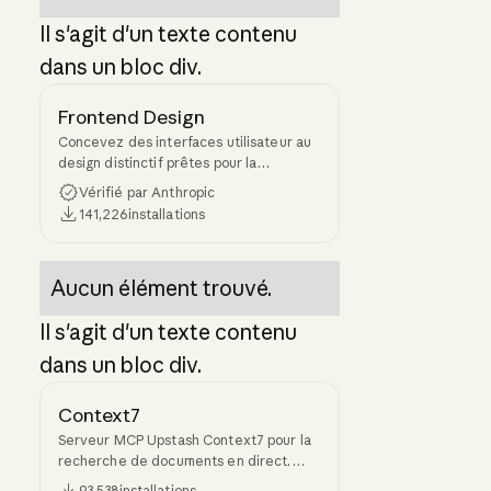
Il s'agit d'un texte contenu
dans un bloc div.
Frontend Design
Concevez des interfaces utilisateur au
design distinctif prêtes pour la
production. Génère un code soigné qui
Vérifié par Anthropic
évite l'esthétique générique de l'IA.
141,226
installations
Aucun élément trouvé.
Il s'agit d'un texte contenu
dans un bloc div.
Context7
Serveur MCP Upstash Context7 pour la
recherche de documents en direct.
Récupérez les documents et exemples
93,538
installations