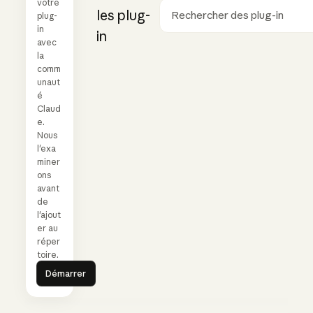
votre
les plug-
plug-
Rechercher
in
in
avec
la
comm
unaut
é
Claud
e.
Nous
l'exa
miner
ons
avant
de
l'ajout
er au
réper
toire.
Démarrer
Démarrer