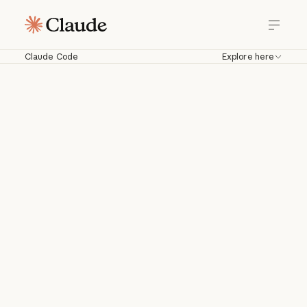
Claude Code
Explore here
Claude Code
Travaillez avec Claude directement
dans votre base de code. Construisez,
déboguez et déployez depuis votre
terminal, votre IDE, Slack, le web et
bien plus encore.