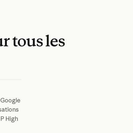
ur
tous
les
 Google
sations
MP High