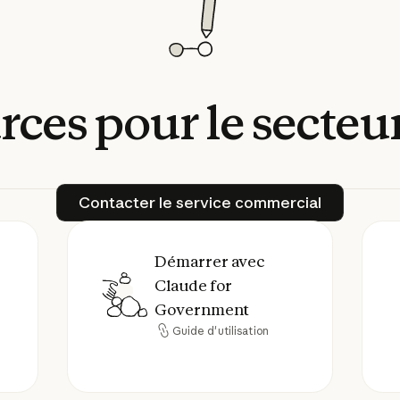
rces
pour
le
secteu
Contacter le service comme
Contacter le service commercial
s à jour de Claude for Government
Démarrer avec Claude for Govern
Démarrer avec
E
Claude for
Government
Guide d'utilisation
Guide d'utilisation