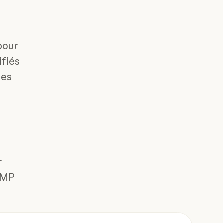
pour
ifiés
les
r
AMP