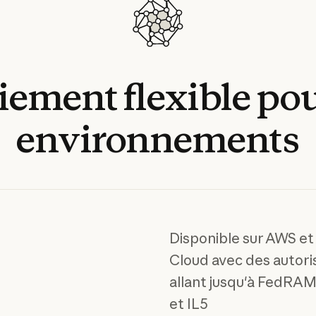
oiement
flexible
po
environnements
Disponible sur AWS et
Cloud avec des autori
allant jusqu'à FedRA
et IL5