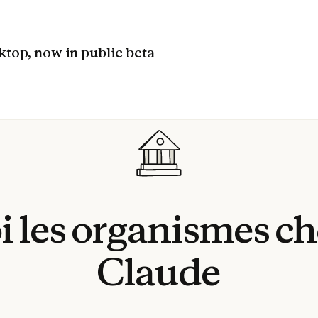
top, now in public beta
i
les
organismes
ch
Claude