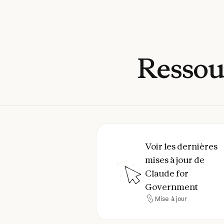
Ressou
Voir les dernières mise
Voir les dernières
mises à jour de
Claude for
Government
Mise à jour
Mise à jour