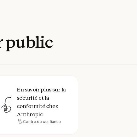
r
public
rcial
ment
n savoir plus sur la sécurité et la conformité c
En savoir plus sur la
sécurité et la
conformité chez
Anthropic
Centre de confiance
Centre de confiance