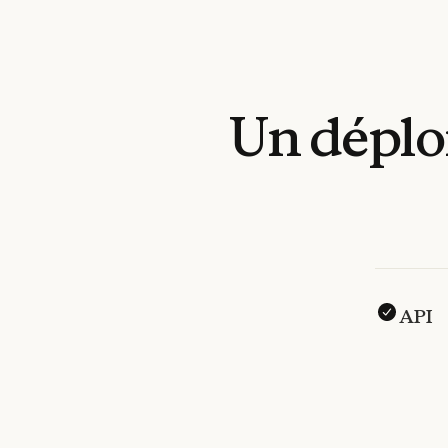
Un
dépl
API