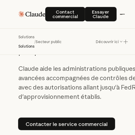
Contact commercial
Essayer Claude
Contact
Essayer
Une IA responsable
commercial
Claude
qui répond aux
besoins des
Solutions
administrations
/
Secteur public
Découvrir ici
Solutions
publiques
Claude aide les administrations publique
avancées accompagnées de contrôles de 
avec des autorisations allant jusqu'à Fe
d'approvisionnement établis.
Contacter le service comme
Contacter le service commercial