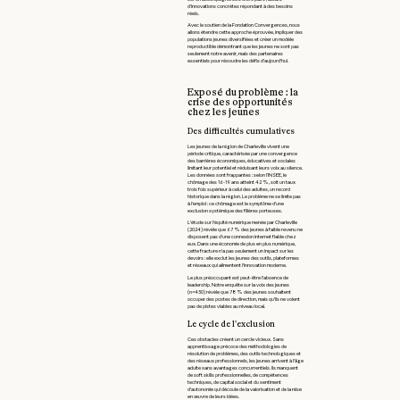
d’innovations concrètes répondant à des besoins
réels.
Avec le soutien de la Fondation Convergences, nous
allons étendre cette approche éprouvée, impliquer des
populations jeunes diversifiées et créer un modèle
reproductible démontrant que les jeunes ne sont pas
seulement notre avenir, mais des partenaires
essentiels pour résoudre les défis d'aujourd'hui.
Exposé du problème : la
crise des opportunités
chez les jeunes
Des difficultés cumulatives
Les jeunes de la région de Charleville vivent une
période critique, caractérisée par une convergence
des barrières économiques, éducatives et sociales
limitant leur potentiel et réduisant leurs voix au silence.
Les données sont frappantes : selon l’INSEE, le
chômage des 16-19 ans atteint 42 %, soit un taux
trois fois supérieur à celui des adultes, un record
historique dans la région. Le problème ne se limite pas
à l’emploi : ce chômage est le symptôme d'une
exclusion systémique des filières porteuses.
L'étude sur l'équité numérique menée par Charleville
(2024) révèle que 67 % des jeunes à faible revenu ne
disposent pas d’une connexion internet fiable chez
eux. Dans une économie de plus en plus numérique,
cette fracture n’a pas seulement un impact sur les
devoirs : elle exclut les jeunes des outils, plateformes
et réseaux qui alimentent l'innovation moderne.
Le plus préoccupant est peut-être l’absence de
leadership. Notre enquête sur la voix des jeunes
(n=450) révèle que 78 % des jeunes souhaitent
occuper des postes de direction, mais qu'ils ne voient
pas de pistes viables au niveau local.
Le cycle de l'exclusion
Ces obstacles créent un cercle vicieux. Sans
apprentissage précoce des méthodologies de
résolution de problèmes, des outils technologiques et
des réseaux professionnels, les jeunes arrivent à l'âge
adulte sans avantages concurrentiels. Ils manquent
de soft skills professionnelles, de compétences
techniques, de capital social et du sentiment
d'autonomie qui découle de la valorisation et de la mise
en œuvre de leurs idées.