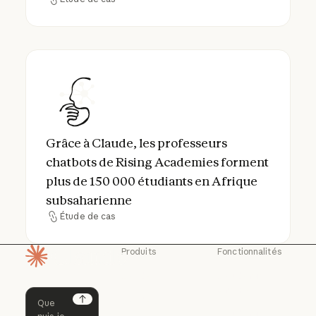
Étude de cas
Grâce à Claude, les professeurs chatbots 
Grâce à Claude, les professeurs
chatbots de Rising Academies forment
plus de 150 000 étudiants en Afrique
subsaharienne
Étude de cas
Étude de cas
Produits
Fonctionnalités
Page d'accueil
Claude
Claude for
Chrome
Claude
Claude Code
Claude for Ch
Next
Claude for