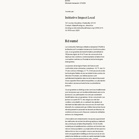
jeunes
Montant demandé : $75,000
Soumis par :
Initiative Impact Local
123 rue des Alouettes, Charleville, 12345
Contact : Maria Rodriguez, directrice
mrodriguez@communitypathways.org | (555) 234-
5678
15 mars 2025
Résumé
La Community Pathways Initiative demande $75,000 à
la Westbrook Foundation de lancer le
Youth Innovation
Lab
, un programme de transformation permettant à
150 jeunes âgés de 14 à 19 ans de concevoir et de
déployer des solutions communautaires à l'aide d'une
conception centrée sur l'humain et de technologies
émergentes.
Les jeunes de la région Hauts de France sont
confrontés à des obstacles complexes : 42 % des 16-
19 ans sont au chômage, 67 % n'ont pas accès à des
technologies fiables et peu accèdent à des postes de
direction. Pourtant, ces mêmes jeunes sont
parfaitement implantés dans la vie locale et disposent
d'une capacité d'innovation inexploitée. Le Laboratoire
Innovation Jeunesse transforme ce potentiel en
actions.
Ce programme se distingue des services traditionnels
pour les jeunes par son modèle entièrement axé sur la
jeunesse. Les participants ne sont pas seulement
bénéficiaires des programmes : ils les conçoivent. Les
jeunes occupent 50 % des sièges au sein des
comités consultatifs, ils co-animent des ateliers et
décident de l'allocation des ressources. En neuf mois
intensifs, ils commencent par s’initier à la recherche en
développement local avant de devenir architectes de
solutions et de pouvoir s’imposer comme de véritables
acteurs du changement.
L'innovation est omniprésente : les jeunes apprennent
les méthodes de recherche ethnographique, réalisent
des prototypes à l’aide d’imprimantes 3D et d’outils
numériques et améliorent les solutions en fonction des
retours de la population. Le projet pilote de l'an passé a
débouché sur douze projets conçus par des jeunes,
dont une application multilingue de ressources et une
plateforme dédiée au soutien en santé mentale fondée
sur un accompagnement entre pairs ; autant