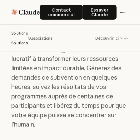
Contact commercial
Essayer Claude
Contact
Essayer
Accélérer les
commercial
Claude
tâches les plus
importantes
Solutions
/
Associations
Découvrir ici
Solutions
Claude aide les organismes à but non
lucratif à transformer leurs ressources
limitées en impact durable. Générez des
demandes de subvention en quelques
heures, suivez les résultats de vos
programmes auprès de centaines de
participants et libérez du temps pour que
votre équipe puisse se concentrer sur
l’humain.