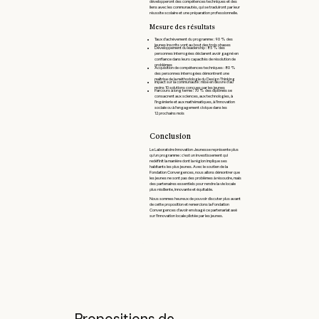
développeront des compétences techniques et des
liens avec les communautés, qui se traduiront par leur
réussite scolaire et une préparation professionnelle.
Mesure des résultats
Taux d’achèvement du programme : 90 % des
jeunes inscrits vont au bout des trois phases
Développement du leadership : 85 % des
personnes interrogées déclarent avoir gagné en
confiance dans leurs capacités de résolution de
problèmes
Acquisition de compétences techniques : 80 %
des personnes interrogées démontrent une
maîtrise de la méthodologie du Design Thinking
Impact sur la communauté : mise en œuvre d’au
moins 10 solutions conçues par les jeunes
Parcours à long terme : 70 % des diplômés se
consacrent aux sciences, aux technologies, à
l’ingénierie et aux mathématiques, à l'innovation
sociale ou à l'engagement civique dans les
12 prochains mois
Conclusion
Le Laboratoire Innovation Jeunesse représente plus
qu'un programme : c'est un investissement qui
redéfinit la manière dont la région implique ses
habitants les plus jeunes. Avec le soutien de la
Fondation Convergences, nous allons démontrer que
les jeunes ne sont pas des problèmes à résoudre, mais
des partenaires essentiels pour rendre la vie locale
plus résiliente, innovante et équitable.
Nous sommes heureux de pouvoir discuter plus avant
de cette proposition et remercions la Fondation
Convergences d'avoir envisagé ce partenariat axé
sur l'innovation locale pilotée par les jeunes.
Propositions de