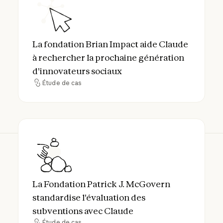
La fondation Brian Impact aide Claude à r
La fondation Brian Impact aide Claude
à rechercher la prochaine génération
d'innovateurs sociaux
Étude de cas
Étude de cas
La Fondation Patrick J. McGovern standard
La Fondation Patrick J. McGovern
standardise l'évaluation des
subventions avec Claude
Étude de cas