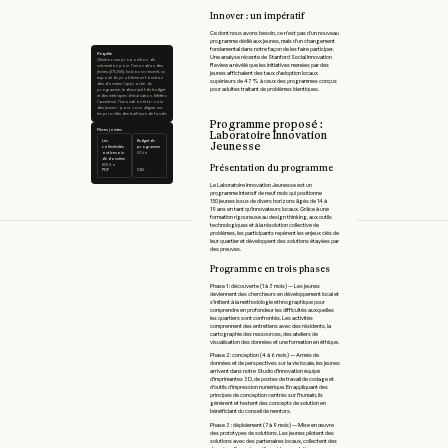
Innover : un impératif
Ce dont nous avons besoin, ce n’est pas d'un nouveau
programme dédié aux jeunes, mais d'un changement
fondamental dans notre façon de les faire participer.
Requête
Une analyse récente de Stanford Social Innovation
Générez une proposition de
Review a révélé que les initiatives menées par des
subvention pour l'innovation des
jeunes ($75,000). Incluez un résumé, un
jeunes affichaient des taux d'adoption locaux
exposé du problème en fonction
supérieurs de 47 % à ceux des programmes conçus
des données l'approche du
pour adultes traitant de problèmes identiques.
programme, le descriptif du budget
et des métriques d'évaluation. Mettez
l'accent sur l'innovation et la « voix
des jeunes » pour vous aligner sur
les priorités des bailleurs de fonds.
Programme proposé :
Pièces jointes
Laboratoire Innovation
Les
Budget du
Jeunesse
collectivités
programme
ont besoin
52 ko
de données
Présentation du programme
850 Ko
PDF
CSV
Le Laboratoire Innovation Jeunesse est un
programme intensif de neuf mois qui positionne
150 jeunes issus de divers horizons âgés de 14 à
19 ans en tant qu'innovateurs locaux. Grâce à une
formation rigoureuse au design thinking, aux outils
technologiques et à la résolution collective de
problèmes, les participants repèrent les enjeux clés de
leur quartier et développent des solutions étayées par
des preuves.
Programme en trois phases
Phase 1 : découverte (1 à 3 mois) — Les jeunes
deviennent des chercheurs en développement local et
s’initient à la méthodologie ethnographique pour
comprendre en profondeur les difficultés auxquelles
les quartiers sont confrontés. Les activités
comprennent des entretiens avec des résidents, la
cartographie des ressources, des ateliers de
visualisation des données et une formation en éthique.
Phase 2 : conception (4 à 6 mois) — Armés de
données et de perspectives sur la vie locale, les jeunes
arrivent dans notre Studio d’Innovation équipé
d'imprimantes 3D, de postes de travail de codage et
d'outils d’impression numérique. En appliquant des
principes de conception centrés sur l'humain, ils
génèrent et testent des concepts de solution en
bénéficiant du conseil de mentors.
Phase 3 : déploiement (7 à 9 mois) — Mise en œuvre
des prototypes de solutions. Les jeunes pilotent des
solutions avec des partenaires locaux, collectent des