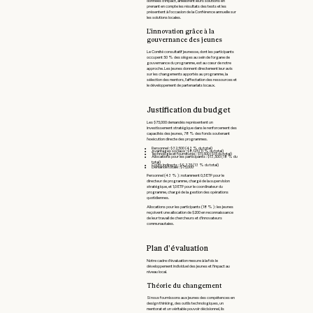
données d'impact, améliorent leurs solutions en
prenant en compte les résultats des tests et les
présentent à l’occasion de la Conférence annuelle sur
les solutions locales.
L'innovation grâce à la
gouvernance des jeunes
Le Comité consultatif jeunesse, dont les participants
occupent 50 % des sièges au sein de l'organe de
gouvernance du programme, est au cœur de notre
approche. Les jeunes donnent directement leur avis
sur les changements apportés au programme, la
sélection des mentors, l’affectation des ressources et
le développement de partenariats locaux.
Justification du budget
Les $75,000 demandés représentent un
investissement stratégique dans le renforcement des
capacités des jeunes, 78 % des fonds soutenant
l'exécution directe des programmes.
Personnel : $32,500 (43 % du total)
Avantages sociaux : $8,125 (11 % du total)
Technologie et fournitures : $11,500 ($15 du total)
Allocations pour les participants : $13,500 (18 % du
total)
Coûts indirects : $9,375 (13 % du total)
Demande totale : $75,000
Personnel (43 % ) : notamment 0,5 ETP pour le
directeur de programme, chargé de la supervision
stratégique, et 1,0 ETP pour le coordinateur du
programme, chargé de la gestion des opérations
quotidiennes.
Allocations pour les participants (18 % ) : les jeunes
reçoivent une allocation de $200 en reconnaissance
de leur travail de chercheurs et d'innovateurs
communautaies.
Plan d'évaluation
Notre cadre d'évaluation mesure à la fois le
développement individuel des jeunes et l'impact au
niveau local.
Théorie du changement
Si nous fournissons aux jeunes des compétences en
design thinking, des outils technologiques, un
mentorat et un véritable pouvoir décisionnel, ils