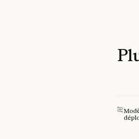
Pl
Modè
déplo