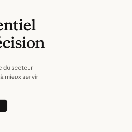
ntiel
écision
se du secteur
 à mieux servir
 Claude