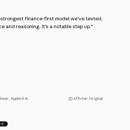
e strongest finance-first model we've tested,
"
e and reasoning. It's a notable step up."
a
c
k
ineer, Applied AI
Afficher l'original
Ma
Afficher l'original
uivant