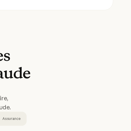
es
aude
re,
aude.
Assurance