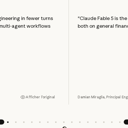
ineering in fewer turns
"Claude Fable 5 is th
multi-agent workflows
both on general financ
Afficher l'original
Damian Miraglia, Principal Eng
Afficher l'original
écédent
S