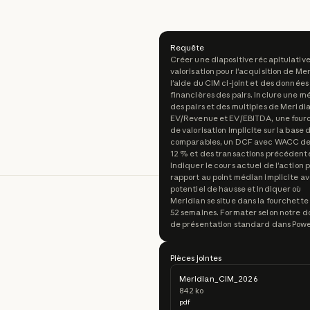
Requête
Créer une diapositive récapitulativ
valorisation pour l'acquisition de Me
l'aide du CIM ci-joint et des données
financières des pairs. Inclure une 
des pairs et des multiples de Meridi
EV/Revenue et EV/EBITDA, une four
de valorisation implicite sur la base 
comparables, un DCF avec WACC de
12 % et des transactions précédent
Indiquer le cours actuel de l'action 
rapport au point médian implicite av
potentiel de hausse et indiquer où
Meridian se situe dans la fourchette
52 semaines. Formater selon notre d
de présentation standard dans Powe
Pièces jointes
Meridian_CIM_2026
842 ko
pdf