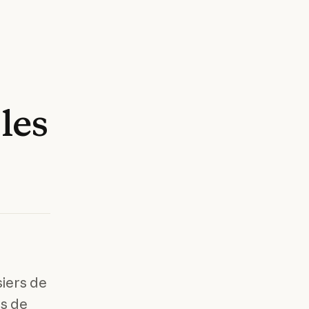
les
siers de
es de