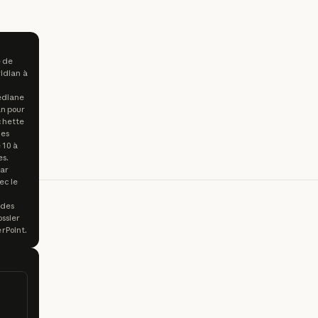
e de
ridian à
médiane
an pour
chette
des
 10 à
es.
par
ec le
 des
ossier
rPoint.