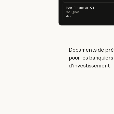
Peer_Financials_Q1
156 lignes
xlsx
Documents de pré
pour les banquiers
d'investissement