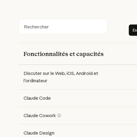
Rechercher
Es
Fonctionnalités et capacités
Features
Free
Pro
Max 5x
Max 20x
Discuter sur le Web, iOS, Android et
l'ordinateur
Claude Code
Claude Cowork
Claude Design