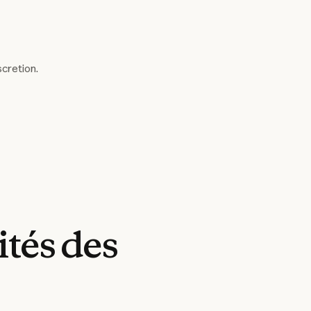
scretion.
ités
des