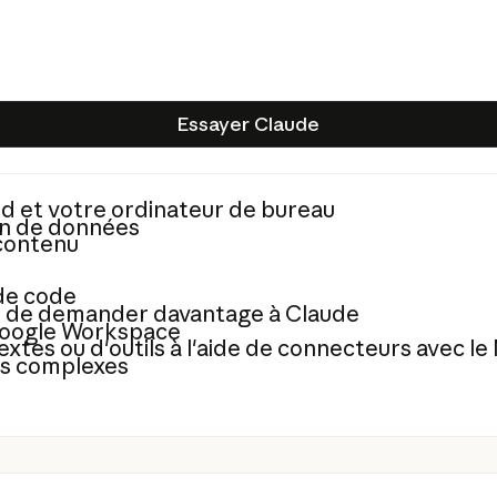
Essayer Claude
Essayer Claude
id et votre ordinateur de bureau
on de données
 contenu
 de code
t de demander davantage à Claude
 Google Workspace
xtes ou d'outils à l'aide de connecteurs avec l
es complexes