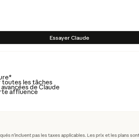
Essayer Claude
Essayer Claude
eure*
 toutes les tâches
s avancées de Claude
rte affluence
iqués n’incluent pas les taxes applicables. Les prix et les plans sont