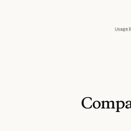
Usage l
Compa