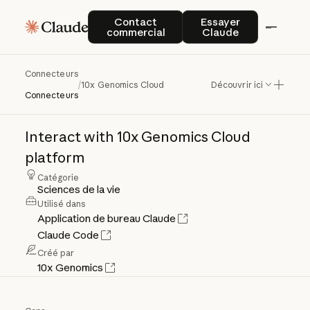
Contact commercial
Essayer Claude
Contact
Essayer
commercial
Claude
Connecteurs
10x
Genomics
Cloud
/
10x Genomics Cloud
Découvrir ici
Connecteurs
Interact
with
10x
Genomics
Cloud
platform
Catégorie
Sciences de la vie
Utilisé dans
Application de bureau Claude
Claude Code
Créé par
10x Genomics