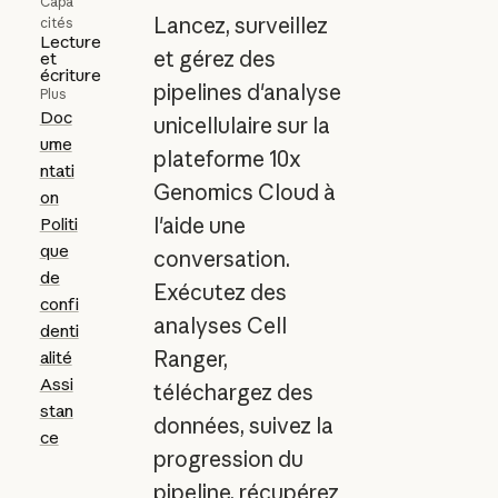
Capa
Lancez, surveillez
cités
Lecture
et gérez des
et
écriture
pipelines d'analyse
Plus
Doc
unicellulaire sur la
ume
plateforme 10x
ntati
Genomics Cloud à
on
l'aide une
Politi
que
conversation.
de
Exécutez des
confi
analyses Cell
denti
Ranger,
alité
Assi
téléchargez des
stan
données, suivez la
ce
progression du
pipeline, récupérez