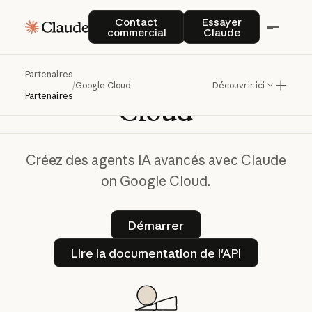
Contact commercial
Essayer Claude
Contact
Essayer
commercial
Claude
Claude
on
Google
Partenaires
/
Google Cloud
Découvrir ici
Partenaires
Cloud
Créez des agents IA avancés avec Claude
on Google Cloud.
Démarrer
Démarrer
Lire la documentation de l'A
Lire la documentation de l'API