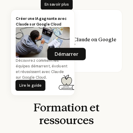
En savoir plus
En savoir plus
Créer une IA gagnante avec
Claude sur Google Cloud
Prêt à développer avec Claude on Google
Cloud ?
Démarrer
Démarrer
Découvrez comment les
équipes démarrent, évoluent
et réussissent avec Claude
sur Google Cloud.
Lire le guide
Lire le guide
Formation
et
ressources