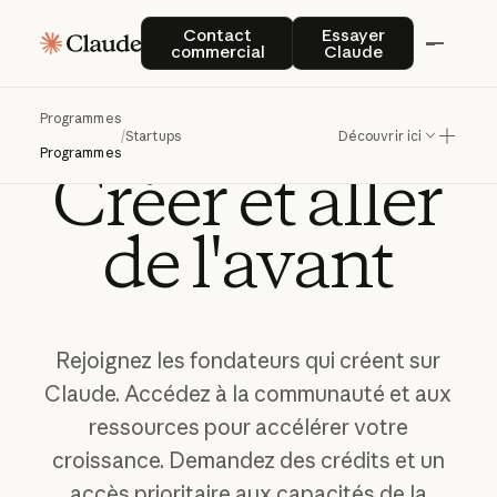
Contact commercial
Essayer Claude
Contact
Essayer
commercial
Claude
Programmes
CLAUDE FOR STARTUPS
/
Startups
Découvrir ici
Programmes
Créer
et
aller
de
l'avant
Rejoignez
les
fondateurs
qui
créent
sur
Claude.
Accédez
à
la
communauté
et
aux
ressources
pour
accélérer
votre
croissance.
Demandez
des
crédits
et
un
accès
prioritaire
aux
capacités
de
la