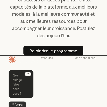
capacités de la plateforme, aux meilleurs
modèles, à la meilleure communauté et
aux meilleures ressources pour
accompagner leur croissance. Postulez
dès aujourd'hui.
Rejoindre le programme
Rejoindre le programme
Produits
Fonctionnalités
Page d'accueil
Claude
Claude for
Chrome
Claude
Claude Code
Claude for Ch
Next
Claude for
Claude Code
Claude Code for
Microsoft 365
Enterprise
Claude for Mic
Skills
Claude Code for Enterprise
Claude Cowork
Skills
Claude Cowork
@Claude
Écrire