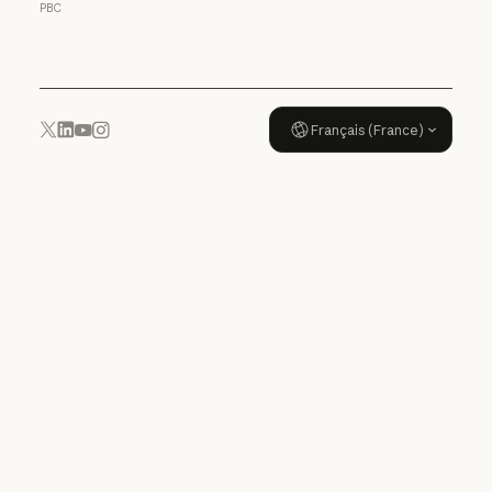
PBC
Politique d'utilisation
Français (France)
YouTube
Instagram
x.com
LinkedIn