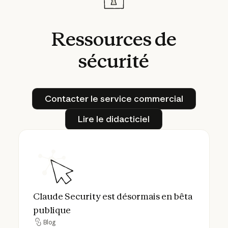
Ressources
de
sécurité
Contacter le service comme
Contacter le service commercial
Lire le didacticiel
Lire le didacticiel
Claude Security est désormais en bêta pub
Claude Security est désormais en bêta
publique
Blog
Blog