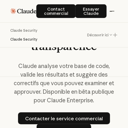
Claude Security
Contact commercial
Essayer Claude
Contact
Essayer
commercial
Claude
De
l'analyse
à
la
correction,
en
toute
Claude Security
Découvrir ici
Claude Security
transparence
Claude analyse votre base de code,
valide les résultats et suggère des
correctifs que vous pouvez examiner et
approuver. Disponible en bêta publique
pour Claude Enterprise.
Contacter le service comme
Contacter le service commercial
Lire le didacticiel