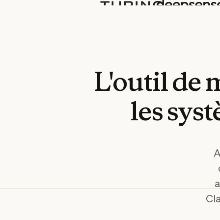
L'outil
de
m
les
sys
A
a
Cl