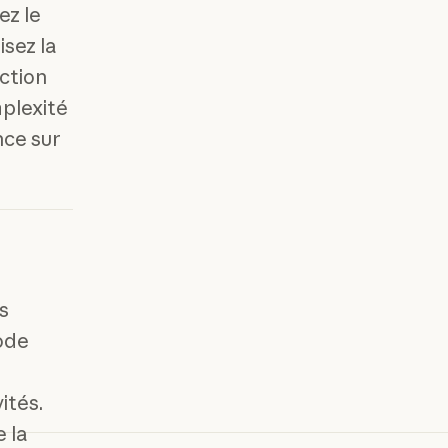
ez le
sez la
ction
plexité
nce sur
s
ode
ités.
 la