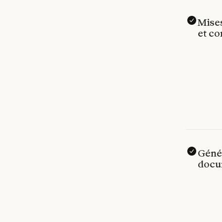
Mises
et co
Géné
docu