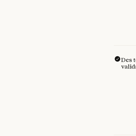
Des t
valid