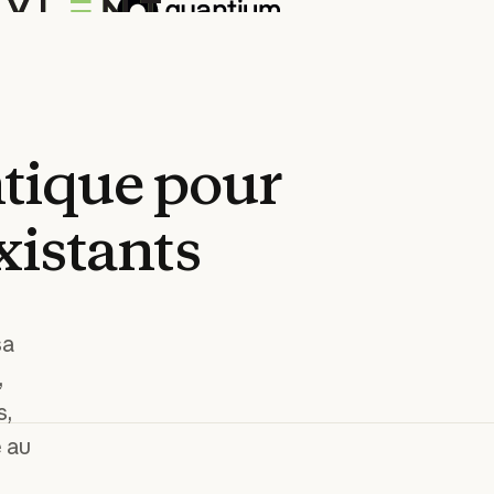
tique
pour
xistants
sa
,
s,
 au