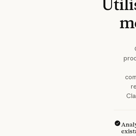
Utili
m
proc
com
r
Cla
Anal
exist