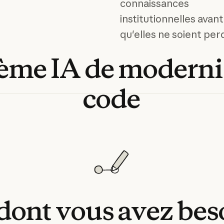
connaissances
institutionnelles avant
qu'elles ne soient per
tème
IA
de
moderni
code
dont
vous
avez
bes