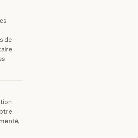
les
s de
aire
es
tion
votre
umenté,