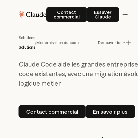
Contact commercial
Essayer Claude
Contact
Essayer
commercial
Claude
Accélérez la
modernisation de
votre code avec
Solutions
/
Modernisation du code
Découvrir ici
Claude Code
Solutions
Claude Code aide les grandes entreprise
code existantes, avec une migration évolut
logique métier.
Contact commercial
En savoir p
Contact commercial
En savoir plus