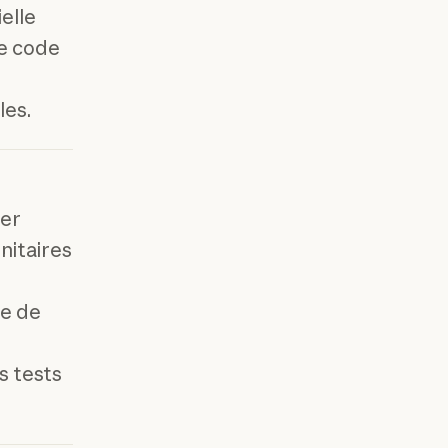
elle
le code
les.
éer
nitaires
re de
s tests