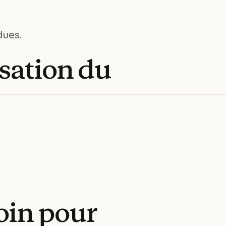
dues.
sation
du
oin
pour