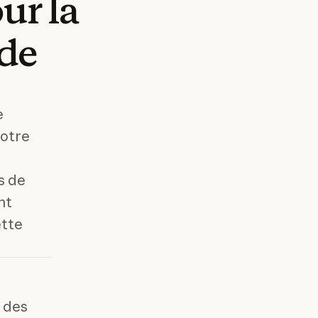
our
la
de
e
notre
s de
nt
ette
 des