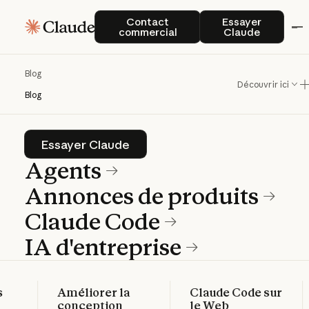
Blog
Contact commercial
Essayer Clau
Contact
Essayer
commercial
Claude
Actualités sur les produits et les bonnes
Blog
pratiques pour les équipes qui créent
Découvrir ici
Blog
avec Claude.
Essayer Claude
Essayer Claude
Agents
Annonces de produits
Claude Code
IA d'entreprise
Améliorer la
Claude Code sur
En savoir plus
En savoir plus
conception
le Web