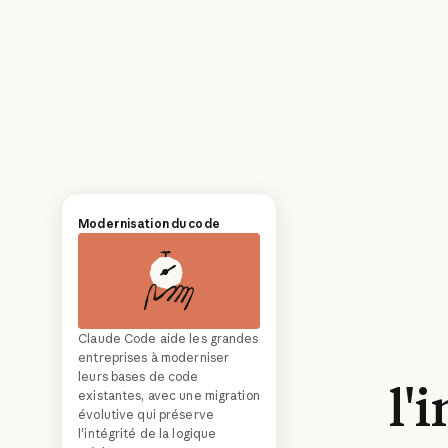
Rapport sur les tendances
Modernisation du code
de codage agentique 2026
Claude Code aide les grandes
Comment l'IA change-t-elle la
entreprises à moderniser
manière dont les logiciels sont
leurs bases de code
l'
développés, et à quoi les
existantes, avec une migration
responsables d'ingénierie
évolutive qui préserve
doivent-ils s'attendre en
l'intégrité de la logique
2026 ? Nous avons analysé les