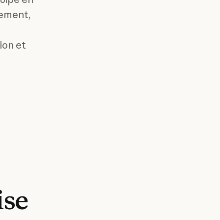
ement,
ion et
ise