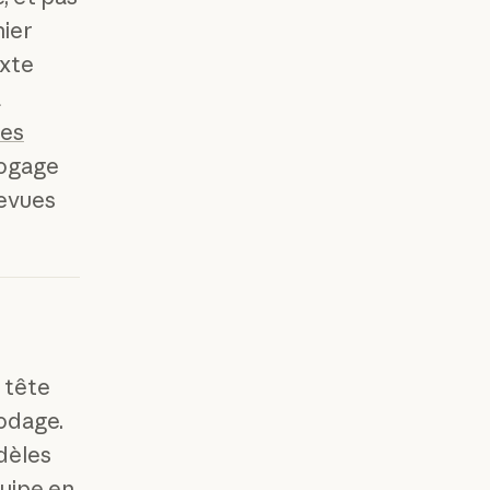
hier
exte
a
nes
bogage
revues
 tête
odage.
dèles
quipe en