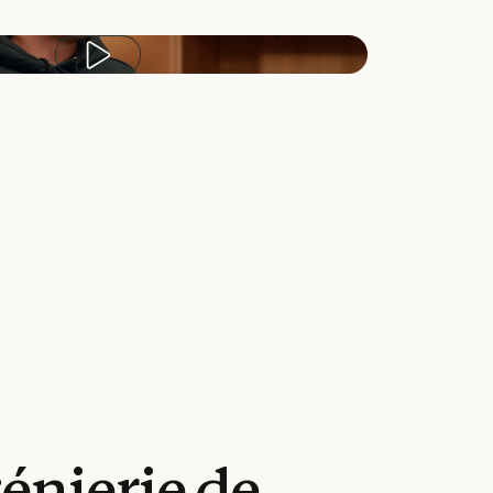
Lire la vidéo
génierie
de