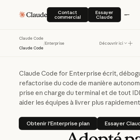
L'
agent
de
coda
Contact commercial
Essayer Claude
Contact
Essayer
commercial
Claude
tous
vos
Claude Code
environnement
/
Enterprise
Découvrir ici
Claude Code
Claude Code for Enterprise écrit, débog
refactorise du code de manière autonom
prise en charge du terminal et de tout I
aider les équipes à livrer plus rapidement
Obtenir l'Enterprise plan
E
Obtenir l'Enterprise plan
Essayer Clau
Adopté
p