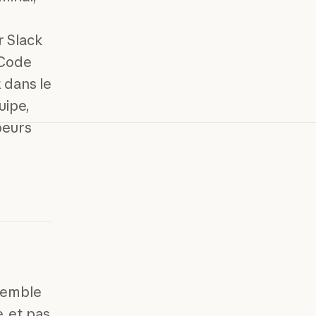
r Slack
 Code
 dans le
uipe,
peurs
semble
, et pas