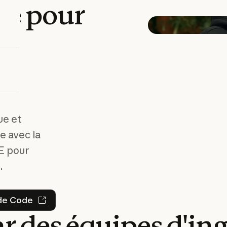
ge
pour
s
ue et
e avec la
DE pour
.
ssayer Claude Code
de Code
ar
des
équipes
d'in