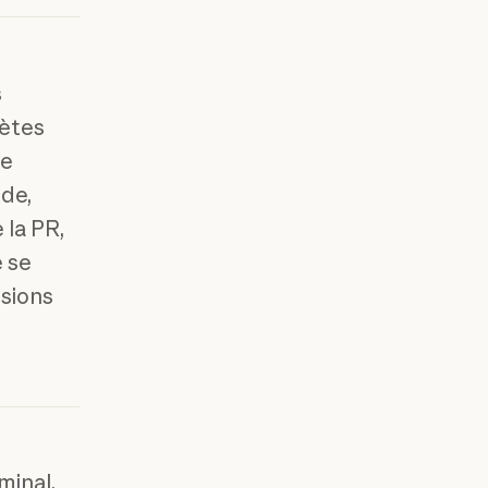
s
lètes
ge
ode,
 la PR,
 se
isions
minal,