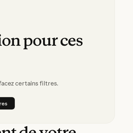
ion
pour
ces
s
cez certains filtres.
tres
ous les filtres
ent
de
votre