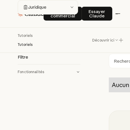
Ju
Juridique
Contact commercial
Essayer Claude
Contact
Essayer
commercial
Claude
Découvr
Tutoriels
Découvrir ici
documen
Tutoriels
Filtre
Rech
Fonctionnalités
Aucun 