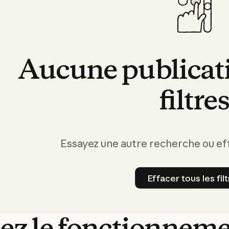
Aucune
publicat
filtre
Essayez une autre recherche ou effa
Effacer tous les fil
Effacer t
ez
le
fonctionnem