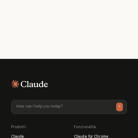
Per cosa posso usare Claude?
Quanto costa utilizzarlo?
Scopri di più su Claude
Scopri
di più sui piani disponibili
Prodotti
Funzionalità
Claude
Claude for Chrome