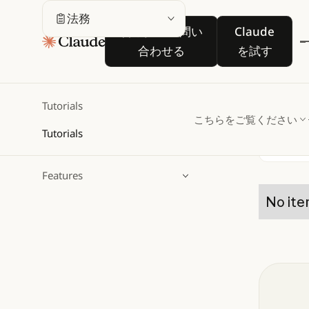
法
法務
営業担当に問い合わせる
Claude を
営業担当に問い
Claude
合わせる
を試す
Clau
ご覧く
Tutorials
こちらをご覧ください
Tutorials
Filter
検索
Features
No ite