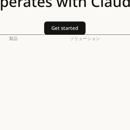
perates
with
Clau
Get started
Get started
製品
ソリューション
Claude
AI エージェント
Claude
AI エージェント
Claude Code
コードの最新化
Claude Code
コードの最新化
Claude Code for
コーディング
Enterprise
コーディング
カスタマーサポート
Claude Code for Enterprise
Claude Cowork
カスタマーサポート
サイバーセキュリティ
Claude Cowork
@Claude
サイバーセキュリティ
Enterprise
@Claude
Claude Design
Enterprise
金融サービス
Claude Design
Claude Science
金融サービス