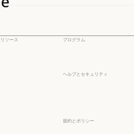
de
リソース
プログラム
ブログ
スタートアップ
ブログ
スタートアップ
Claude パートナーネット
研究ラボ
ワーク
研究ラボ
ヘルプとセキュリティ
Claude パートナーネットワーク
コミュニティ
可用性
コミュニティ
可用性
コネクタ
稼働状況
コネクタ
稼働状況
コース
サポートセンター
コース
サポートセンター
お客様の事例
規約とポリシー
お客様の事例
Anthropic のエンジニア
プライバシー設定