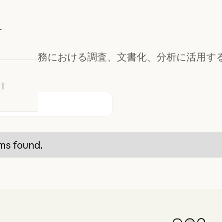
務
試す
de を法務業務における調査、文書化、分析に活用す
ださい。
ms found.