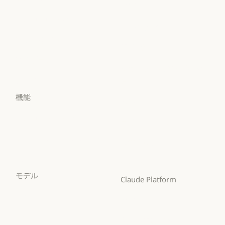
政府
Claude Science
Claude Security
政府
ヘルスケア
Claude Security
アプリをダウンロード
ヘルスケア
高等教育
アプリをダウンロード
料金プラン
高等教育
幼稚園から高校までの教
料金プラン
ログイン
員
ログイン
幼稚園から高校までの
機能
法務
法務
Claude for Chrome
ライフサイエンス
Claude for Chrome
ライフサイエンス
Claude for Microsoft 365
非営利団体
Claude for Microsoft 365
非営利団体
Skills
中小企業
Skills
モデル
中小企業
Claude Platform
Mythos
概要
Mythos
概要
Fable
開発者向けドキュメント