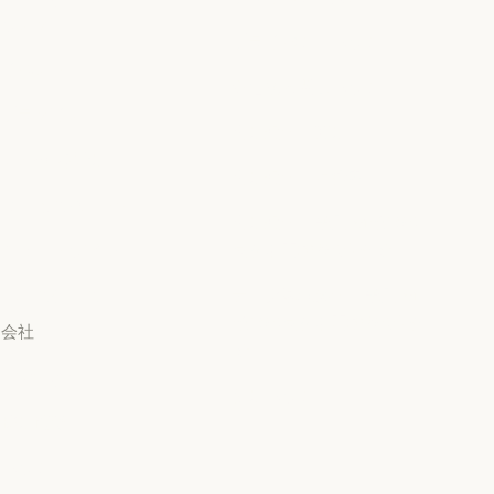
リング
プライバシーポリシー
Anthropic のエンジニアリング
イベント
プライバシーポリシー
責任ある開示ポリシー
イベント
プラグイン
責任ある開示ポリシー
利用規約：商用
プラグイン
Claude を活用
利用規約：商用
利用規約：消費者
Claude を活用
サービスパートナー
教員
利用規約：消費者
利用規約：米国 幼稚園年
サービスパートナー
チュートリアル
長から高校3年生まで
チュートリアル
利用規約：米国 幼稚園年
ユースケース
データ処理契約：米国 幼
稚園年長から高校3年生ま
ユースケース
会社
で
Anthropic
データ処理契約：米国 幼
使用ポリシー
Anthropic
採用情報
使用ポリシー
採用情報
ポリシー