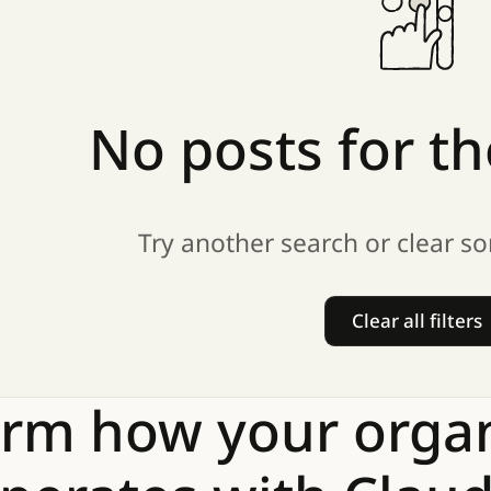
No
posts
for
th
Try another search or clear so
Clear all filters
Clear all
orm
how
your
orga