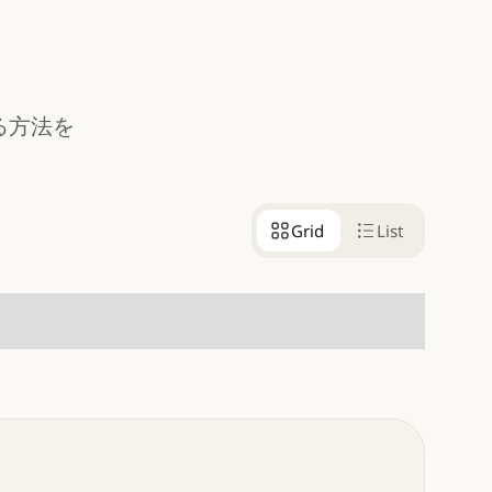
る方法を
Grid
List