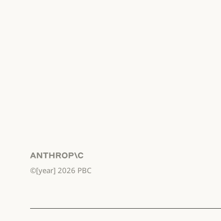
Anthropic
©[year]
2026
PBC