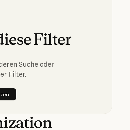
diese
Filter
nderen Suche oder
er Filter.
tzen
ter zurücksetzen
nization