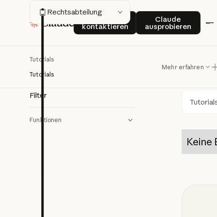
Re
Rechtsabteilung
Sales kontaktieren
Claude auspro
Sales
Claude
kontaktieren
ausprobieren
Entdeck
Tutorials
Mehr erfahren
Dokumen
Tutorials
Filter
Such
Funktionen
Keine 