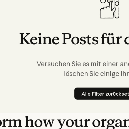
Keine
Posts
für
Versuchen Sie es mit einer a
löschen Sie einige Ihr
Alle Filter zurückse
Alle Fil
orm
how
your
orga