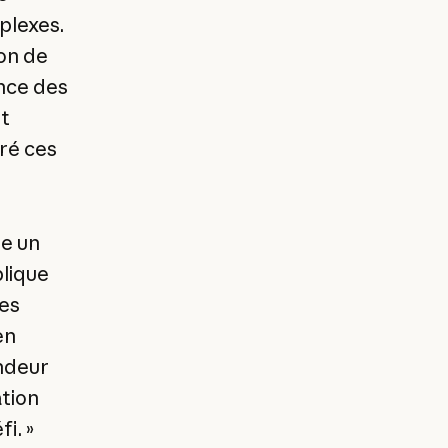
plexes.
ion de
ence des
et
ré ces
re un
lique
des
en
ondeur
ation
i. »