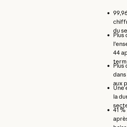
99,9
chiff
du s
Plus 
l'ens
44 ap
termi
Plus 
dans 
aux 
Une 
la du
secte
41 % 
aprè