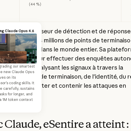
(44 %)
e est un fournisseur de détection et de répons
ing Claude Opus 4.6
ui protège des millions de points de terminaiso
liers de clients dans le monde entier. Sa platefo
tilise Claude pour effectuer des enquêtes auto
menaces, en analysant les signaux à travers la
rading our smartest
he new Claude Opus
rie des points de terminaison, de l'identité, du 
ves on its
r’s coding skills. It
loud pour détecter et contenir les attaques en
e carefully, sustains
s minutes.
asks for longer, and
a 1M token context
 Claude, eSentire a atteint :