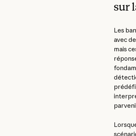
sur 
Les ban
avec de
mais ce
réponses
fondame
détecti
prédéfi
interpr
parveni
Lorsque
scénario