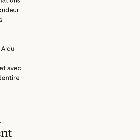
mations
fondeur
s
IA qui
e
 et avec
entire.
a
ent