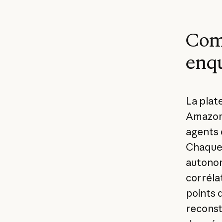
Comm
enqu
La plat
Amazon 
agents q
Chaque 
autonom
corréla
points d
reconst