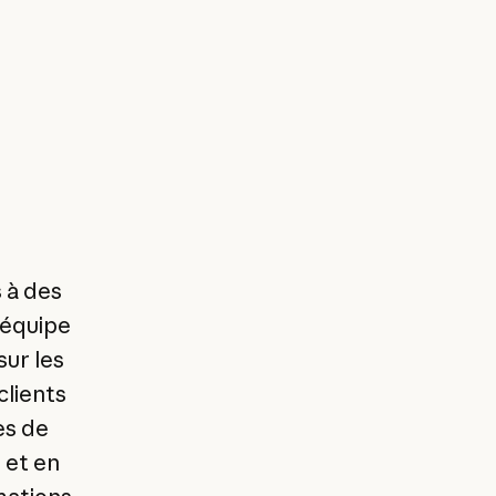
 à des
 équipe
ur les
clients
es de
 et en