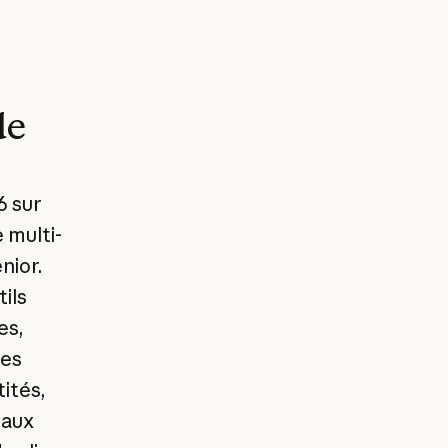
de
6 sur
 multi-
nior.
ils
es,
des
tités,
 aux