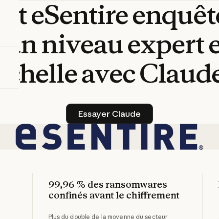
nt
eSentire
enquêt
à
un
niveau
expert
échelle
avec
Claud
Essayer Claude
Essayer Claude
99,96 % des ransomwares
confinés avant le chiffrement
Plus du double de la moyenne du secteur