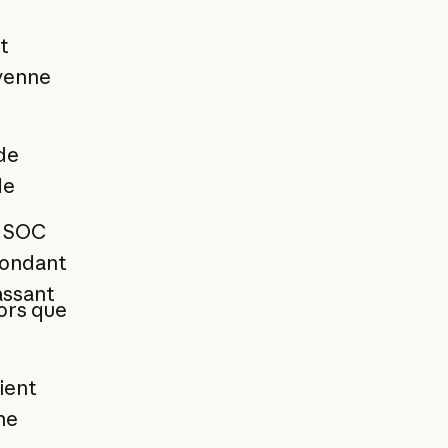
t
oyenne
de
de
s SOC
pondant
assant
ors que
ient
ne