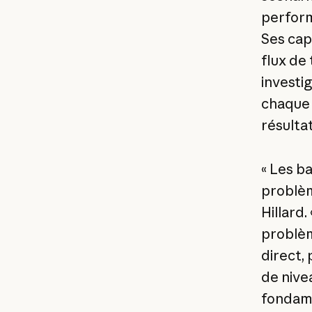
perform
Ses cap
flux de
investig
chaque 
résultat
« Les b
problèm
Hillard
problèm
direct, 
de nive
fondame