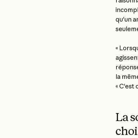
raisonn
incompl
qu'un a
seuleme
« Lorsq
agissen
réponse
la même
« C'est 
La s
choi