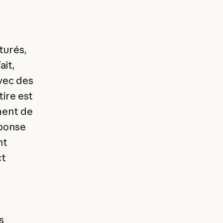
turés,
it,
vec des
tire est
ment de
éponse
nt
ct
s