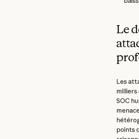
baiss
Le d
atta
pro
Les att
millier
SOC hum
menaces
hétérog
points d