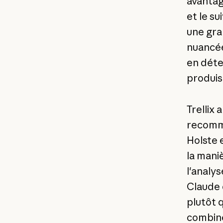
avantag
et le s
une gra
nuancée
en déte
produis
Trellix
recomma
Holste 
la maniè
l'analy
Claude 
plutôt 
combine