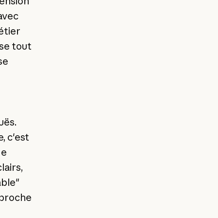
hension
avec
étier
se tout
se
uës.
, c'est
de
lairs,
able"
pproche