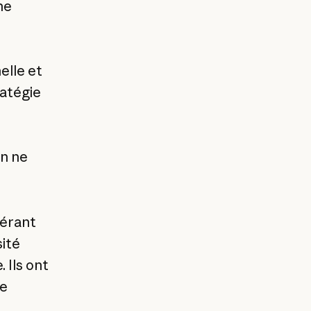
ne
elle et
ratégie
in ne
nérant
sité
Ils ont
re