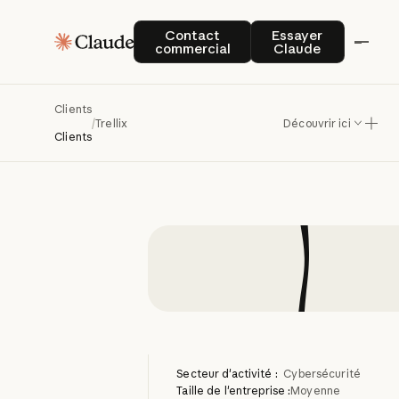
Trellix
d
Contact commercial
Essayer Claude
Contact
Essayer
commercial
Claude
autonom
Clients
/
Trellix
Découvrir ici
Clients
Secteur d'activité :
Cybersécurité
Taille de l'entreprise :
Moyenne