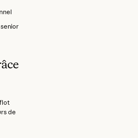
nnel
 senior
râce
flot
urs de