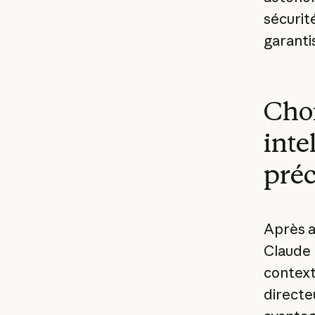
sécurit
garanti
Choi
intel
préc
Après av
Claude 
context
directeu