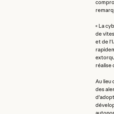
comprom
remarqu
« La cy
de vites
et de l'
rapidem
extorqu
réalise 
Au lieu
des ale
d'adopt
dévelop
autonom