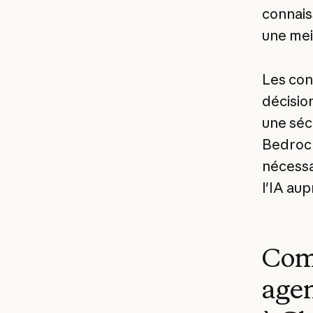
connais
une meil
Les con
décisio
une séc
Bedrock 
nécessa
l'IA aup
Comm
agen