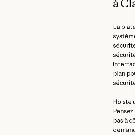
à Cl
La plat
système
sécurit
sécurit
interfa
plan po
sécurité
Holste u
Pensez à
pas à c
demande