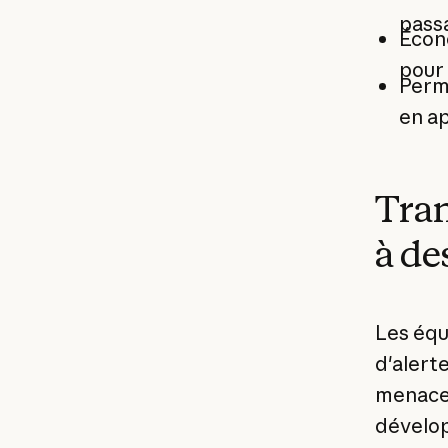
passa
Écon
pour 
Perme
en a
Tran
à de
Les équ
d'alert
menaces
dévelop