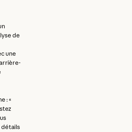
un
lyse de
ec une
arrière-
e
e : «
estez
ous
 détails