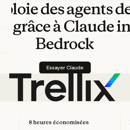
éploie
des
agents
d
es
grâce
à
Claude
i
Bedrock
Essayer Claude
Essayer Claude
8 heures économisées