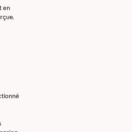
t en
rçue.
ectionné
s