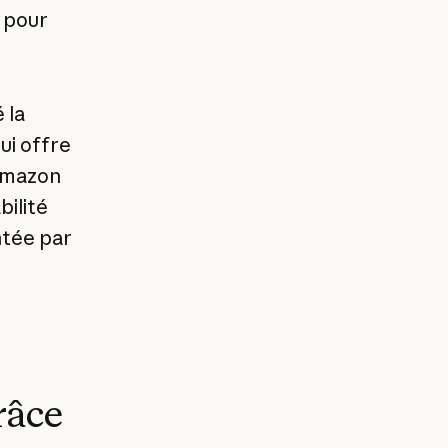
 pour
 la
ui offre
 Amazon
bilité
ntée par
râce