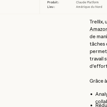
Produit :
Claude Platform
Lieu :
Amérique du Nord
Trellix,
Amazon
de mani
tâches 
permett
travail
d'effor
Grâce à 
Analy
coll
Rédu