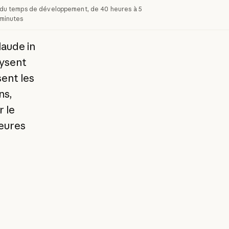
du temps de développement, de 40 heures à 5
minutes
laude in
lysent
ent les
ns,
 le
heures