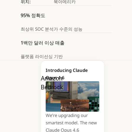
위치:
북아메리카
95% 정확도
최상위 SOC 분석가 수준의 성능
1백만 달러 이상 매출
플랫폼 라이선싱 기반
eSolve는 Claude in
Introducing Claude
Opus 4.6
Amazon
Bedrock
을 활용해
자사 최고 분석가의
조사 방식을
정교하게 구현하고
We’re upgrading our
있습니다.
smartest model. The new
Claude Opus 4.6