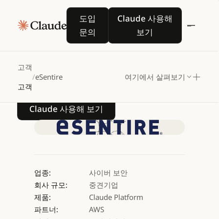
eSentire,
Claude
in
도입 문의
Claude 사용해 보기
도입
Claude 사용해
Amazon
Bedrock
기반
문의
보기
최고
수준
사이버
보안
전문성
확장
고객
/
eSentire
여기에서 살펴보기
고객
Claude 사용해 보기
Claude 사용해 보기
업종:
사이버 보안
회사 규모:
중견기업
제품:
Claude Platform
파트너:
AWS