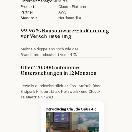
Unternehmensgröße:
Mittel
Produkt:
Claude Platform
Partner:
AWS
Standort:
Nordamerika
99,96 % Ransomware-Eindämmung 
vor Verschlüsselung
Mehr als doppelt so hoch wie der
Branchendurchschnitt von 44 %
Über 120.000 autonome 
Jeweils durchschnittlich 44 Tool-Aufrufe über
Endpunkt-, Identitäts-, Netzwerk- und Cloud-
Telemetrie hinweg
eSentire ist ein
Introducing Claude Opus 4.6
Anbieter von
Managed