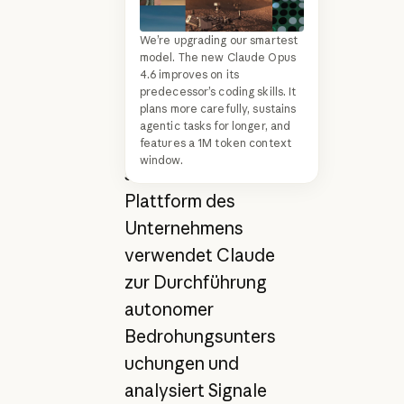
Detection and
Response (MDR),
We’re upgrading our smartest
model. The new Claude Opus
der Millionen von
4.6 improves on its
Endpunkten bei
predecessor’s coding skills. It
plans more carefully, sustains
Tausenden von
agentic tasks for longer, and
features a 1M token context
Kunden weltweit
window.
schützt. Die Atlas-
Plattform des
Unternehmens
verwendet Claude
zur Durchführung
autonomer
Bedrohungsunters
uchungen und
analysiert Signale