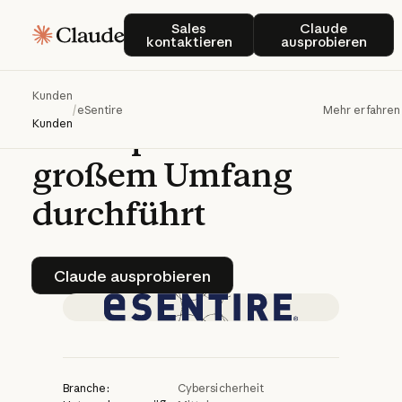
Wie
eSentire
mit
Sales kontaktieren
Claude ausp
Sales
Claude
kontaktieren
ausprobieren
Claude
Bedrohungsuntersuch
Kunden
/
eSentire
Mehr erfahren
auf
Expertenebene
in
Kunden
großem
Umfang
durchführt
Claude ausprobieren
Claude ausprobieren
Branche:
Cybersicherheit