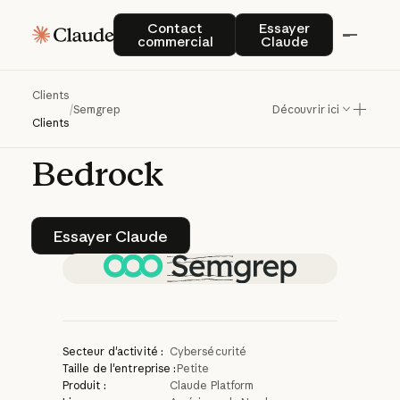
Comment
Semgrep
Contact commercial
Essayer Claude
Contact
Essayer
commercial
Claude
assure
la
sécurité
du
code
par
l'IA
avec
Clients
/
Semgrep
Découvrir ici
Claude
in
Amazon
Clients
Bedrock
Essayer Claude
Essayer Claude
Secteur d'activité :
Cybersécurité
Taille de l'entreprise :
Petite
Produit :
Claude Platform