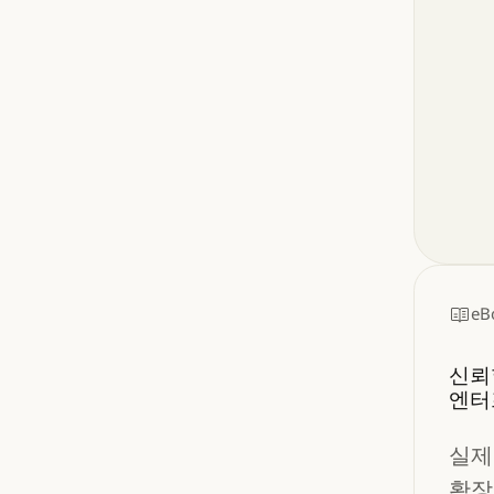
eB
신뢰
엔터
실제
확장,