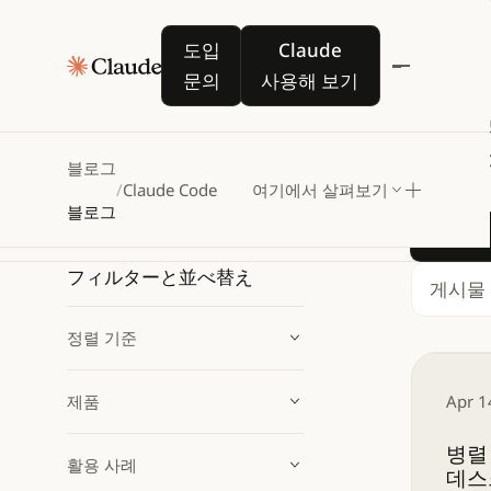
Cl
Claude Code
도입 문의
Claude 사용해 보기
도입
Claude
문의
사용해 보기
모범 사
방법을 
블로그
/
Claude Code
여기에서 살펴보기
블로그
Learn
フィルターと並べ替え
검색
정렬 기준
병렬 에
제품
Apr 1
병렬
활용 사례
데스크