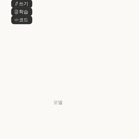
쓰기
버튼 텍스트
@Claude
Claude 디자인
학습
버튼 텍스트
Claude 디자인
코드
버튼 텍스트
Claude Science
Claude Science
Claude
Security
Claude Security
앱 다운로드
앱 다운로드
요금제
요금제
로그인
로그인
모델
Mythos
Mythos
Fable
Fable