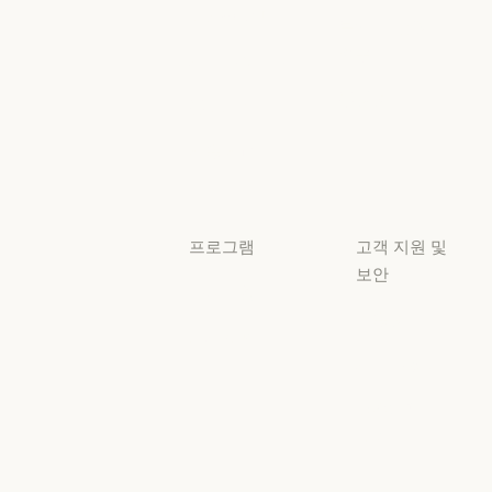
플러그인
책임 있는 확장 
Claude 기반
보안 및 규정
Claude 기반
준수
서비스 파트너
보안 및 규정 준
서비스 파트너
투명성
튜토리얼
투명성
튜토리얼
사용 사례
사용 사례
프로그램
고객 지원 및
보안
스타트업
가용성
스타트업
리서치 랩
가용성
서비스 상태
리서치 랩
서비스 상태
고객지원
센터
고객지원 센터