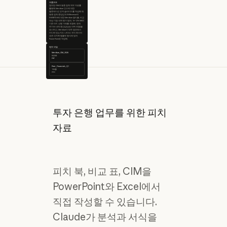
프롬프트
첨부된 CIM과 동종 업체 재무 자료를
활용해 Meridian 인수에 대한
밸류에이션 요약 슬라이드를 작성해 줘.
동종 업체 중앙값과 EV/Revenue와
EV/EBITDA에 대한 Meridian 멀티플, 비교
대상 기업 내재 평가 범위, 10~12% WACC
기준 DCF, 선행 거래를 포함해. 현재
주가와 내재 중간값(상승 여력 포함)을
표시하고, Meridian이 52주 범위에서
어디에 있는지도 나타내. 우리 회사의
표준 피치북 템플릿 형식에 맞게
PowerPoint로 작성해.
첨부 파일
Meridian_CIM_2026
842KB
PDF
Peer_Financials_Q1
156줄
xlsx
투자 은행 업무를 위한 피치
자료
피치 북, 비교 표, CIM을
PowerPoint와 Excel에서
직접 작성할 수 있습니다.
Claude가 분석과 서식을