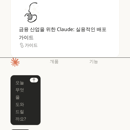
금융 산업을 위한 Claude: 실용적인 배포 가
금융 산업을 위한 Claude: 실용적인 배포
가이드
가이드
가이드
제품
기능
홈페이지
Claude
Claude for
Chrome
Claude
Next
Claude Code
Claude for Ch
Claude for
Claude Code
Claude Code
Microsoft 365
for Enterprise
Claude for Mic
Skills
Claude Code for Enterprise
Claude Cowork
Skills
Claude Cowork
@Claude