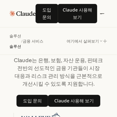
Claude 금융 서비스
도입 문의
Claude 사용해 보기
도입
Claude 사용해
신호
포착부터
의사
문의
보기
결정까지,
금융
솔루션
경쟁력을
높이세요
/
금융 서비스
여기에서 살펴보기
솔루션
Claude는 은행, 보험, 자산 운용, 핀테크
전반의 선도적인 금융 기관들이 시장
대응과 리스크 관리 방식을 근본적으로
개선시킬 수 있도록 지원합니다.
도입 문의
Claude 사용해 보기
도입 문의
Claude 사용해 보기