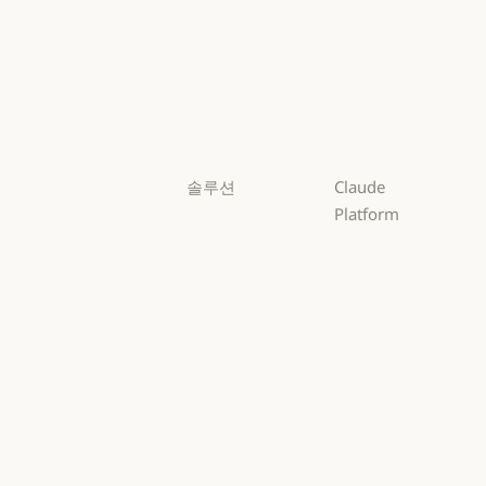
Opus
Opus
Sonnet
Sonnet
Haiku
Haiku
솔루션
Claude
Platform
AI 에이전트
개요
AI 에이전트
코드 현대화
개요
개발자 문서
코드 현대화
코딩
개발자 문서
요금제
코딩
고객 지원
요금제
생태계
고객 지원
사이버 보안
생태계
마켓플레이스
사이버 보안
Enterprise
마켓플레이스
AWS의 Claude
Enterprise