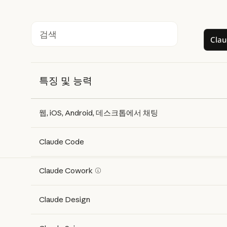
Cla
검색
특징 및 능력
Features
Free
Pro
Max 5x
Max 20x
웹, iOS, Android, 데스크톱에서 채팅
Claude Code
Claude Cowork
Claude Design