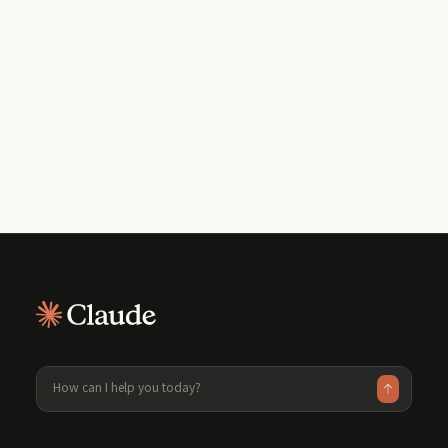
개발자 뉴스레터 구독하기
제품 업데이트, 사용 방법, 커뮤니티 하이라이
트 등을 매월 받은 편지함으로 전달해 드립니
다.
월간 개발자 뉴스레터를 받으시려면 이메일 주소를 입력해 주세요.
언제든지 구독을 취소할 수 있습니다.