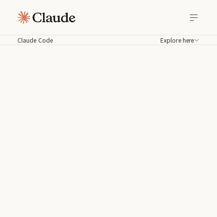
Claude Code
Explore here
Claude Code
코드베이스에서 Claude와 직접 작업하세
요. 터미널, IDE, Slack, 웹 등 어디서든 빌
드하고, 디버그하고, 배포하세요.
macOS용 다운로드
문서 읽기
(opens in new tab)