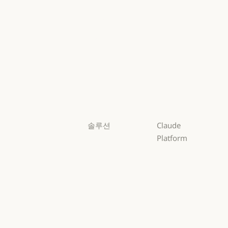
Mythos
Fable
Fable
Opus
Opus
Sonnet
Sonnet
Haiku
Haiku
솔루션
Claude
Platform
AI 에이전트
개요
AI 에이전트
코드 현대화
개요
개발자 문서
코드 현대화
코딩
개발자 문서
요금제
코딩
고객 지원
요금제
생태계
고객 지원