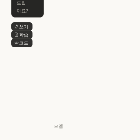
Skills
Claude Code for Enterprise
Claude Cowork
Skills
Claude Cowork
@Claude
쓰기
버튼 텍스트
@Claude
Claude 디자인
학습
버튼 텍스트
Claude 디자인
코드
버튼 텍스트
Claude Science
Claude Science
Claude
Security
Claude Security
앱 다운로드
앱 다운로드
요금제
요금제
로그인
로그인
모델
Mythos