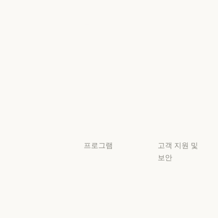
이벤트
AI의 비약적 성
책임 있는 확장
이벤트
플러그인
정책
플러그인
책임 있는 확장 
Claude 기반
보안 및 규정
Claude 기반
준수
서비스 파트너
보안 및 규정 준
서비스 파트너
투명성
튜토리얼
투명성
튜토리얼
사용 사례
사용 사례
프로그램
고객 지원 및
보안
스타트업
가용성
스타트업
리서치 랩
가용성
서비스 상태
리서치 랩
서비스 상태
고객지원