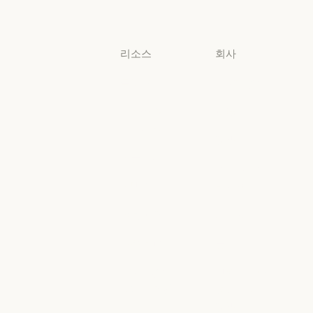
소규모 비즈니스
리소스
회사
블로그
Anthropic
블로그
Anthropic
Claude 파트너
채용
네트워크
채용
정책
Claude 파트너 네트워크
커뮤니티
정책
Economic
커뮤니티
커넥터
Futures
커넥터
Economic Futu
교육 과정
리서치
교육 과정
리서치
고객 사례
뉴스
고객 사례
뉴스
Anthropic
AI의 비약적
엔지니어링
성장에 대한
정책
Anthropic 엔지니어링