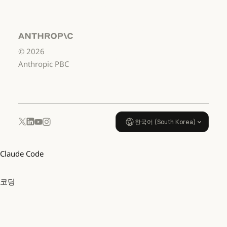
US K-12
서비스 이용약관: US K-12
데이터 처리 계약:
US K-12
Anthropic
©
2026
데이터 처리 계약: US K-12
사용 정책
Anthropic PBC
사용 정책
한국어 (South Korea)
YouTube
Instagram
x.com
LinkedIn
Claude Code
코딩