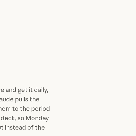
 and get it daily,
aude pulls the
em to the period
e deck, so Monday
t instead of the