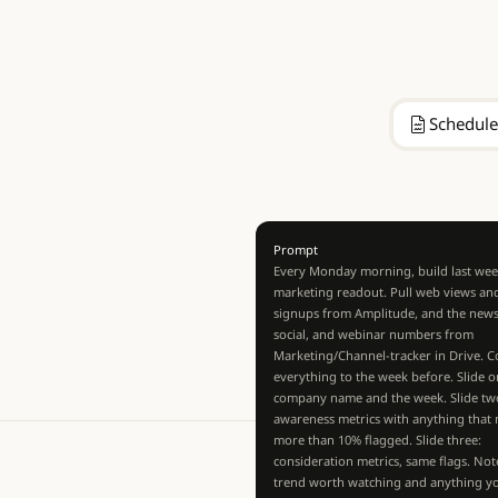
Schedule
Prompt
Every Monday morning, build last wee
marketing readout. Pull web views an
signups from Amplitude, and the newsl
social, and webinar numbers from
Marketing/Channel-tracker in Drive. 
everything to the week before. Slide o
company name and the week. Slide tw
awareness metrics with anything that
more than 10% flagged. Slide three:
consideration metrics, same flags. Not
trend worth watching and anything y