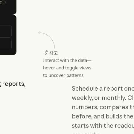
y in
참고
Interact with the data—
hover and toggle views
to uncover patterns
 reports,
Schedule a report once
weekly, or monthly. Cl
numbers, compares th
before, and builds th
starts with the readou