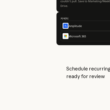
couldn't pull. Save to Marketing/Weekl
Drive.
커넥터
Amplitude
Microsoft 365
Schedule recurring
ready for review