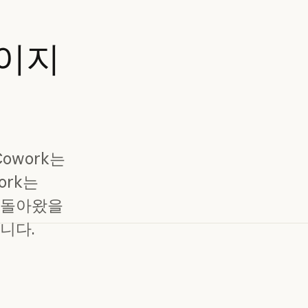
이지
owork는
ork는
 돌아왔을
니다.