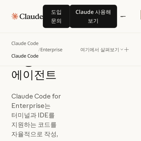
모든
도입 문의
Claude 사용해 보기
도입
Claude 사용해
환경을
Play 
문의
보기
위한
Claude Code
엔터프라이즈
/
Enterprise
여기에서 살펴보기
Claude Code
코딩
에이전트
Claude Code for
Enterprise는
터미널과 IDE를
지원하는 코드를
자율적으로 작성,