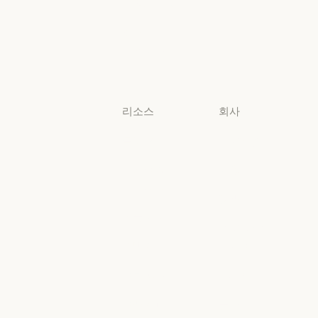
비영리 단체
비영리 단체
소규모
비즈니스
소규모 비즈니스
리소스
회사
블로그
Anthropic
블로그
Anthropic
Claude 파트너
채용
네트워크
채용
정책
Claude 파트너 네트워크
커뮤니티
정책
Economic
커뮤니티
커넥터
Futures
커넥터
Economic Futu
교육 과정
리서치
교육 과정
리서치
고객 사례
뉴스