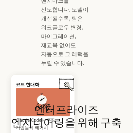
벤치마크를
선도합니다. 모델이
개선될수록, 팀은
워크플로우 변경,
마이그레이션,
재교육 없이도
자동으로 그 혜택을
누릴 수 있습니다.
2026 에이전틱 코딩 추세
코드 현대화
보고서
엔터프라이즈
엔지니어링을
위해
구축
Claude Code는 주요
AI가 소프트웨어 구축
기업들이 레거시