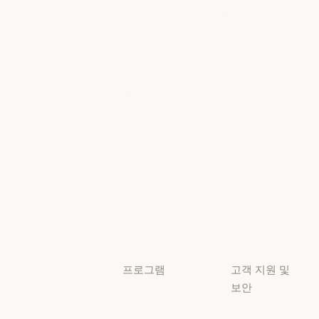
고객 사례
뉴스
Anthropic
AI의 비약적
엔지니어링
성장에 대한
정책
Anthropic 엔지니어링
이벤트
AI의 비약적 성
책임 있는 확장
이벤트
플러그인
정책
플러그인
책임 있는 확장 
Claude 기반
보안 및 규정
Claude 기반
준수
서비스 파트너
보안 및 규정 준
서비스 파트너
투명성
튜토리얼
투명성
튜토리얼
사용 사례
사용 사례
프로그램
고객 지원 및
보안
스타트업
가용성
스타트업