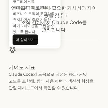
방식에 어떤 변화를
코드베이스를
가져오고 있고, 2026년에
엔터프라이즈 팀에 필요한 가시성과 제어
현대화하도록 지원하며,
엔지니어링 리더는 무엇을
비즈니스 로직의 무결성을
기능을 갖추고
기대해야 할까요? 업계
유지하면서 확장 가능한
조직 전반에서 Claude Code를
전반에서 나타나는 패턴을
마이그레이션을 구현할 수
관리합니다.
분석했습니다.
있도록 합니다.
자세히 보기
더 알아보기
자세히 보기
더 알아보기
기여도 지표
Claude Code의 도움으로 작성된 PR과 커밋
코드를 포함해, 팀의 사용 패턴과 생산성 향상을
단일 대시보드에서 확인할 수 있습니다.