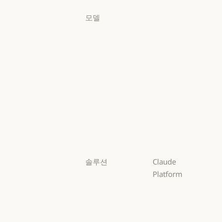
모델
Mythos
Mythos
Fable
Fable
Opus
Opus
Sonnet
Sonnet
Haiku
Haiku
솔루션
Claude
Platform
AI 에이전트
개요
AI 에이전트
코드 현대화
개요
개발자 문서
코드 현대화