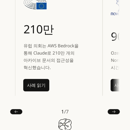
210만
90
유럽 의회는 AWS Bedrock을
통해 Claude로 210만 개의
Ozempi
아카이브 문서의 접근성을
Nordis
혁신했습니다.
시간을 9
사례 읽기
사례
사례 읽기
사례 읽
1
/
7
이전
다음