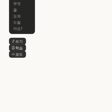
Claude for Ch
Claude for
Claude Code
Claude Code
Microsoft 365
for Enterprise
Claude for Mic
Skills
Claude Code for Enterprise
Claude Cowork
Skills
Claude Cowork
@Claude
쓰기
버튼 텍스트
@Claude
Claude 디자인
학습
버튼 텍스트
Claude 디자인
코드
버튼 텍스트
Claude Science
Claude Science
Claude
Security
Claude Security
앱 다운로드
앱 다운로드
요금제
요금제
로그인
로그인