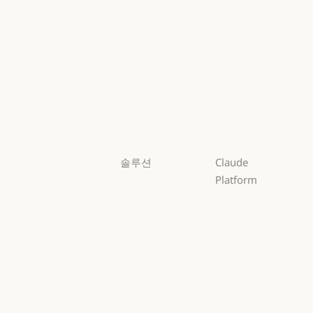
Mythos
Fable
Fable
Opus
Opus
Sonnet
Sonnet
Haiku
Haiku
솔루션
Claude
Platform
AI 에이전트
개요
AI 에이전트
코드 현대화
개요
개발자 문서
코드 현대화
코딩
개발자 문서
요금제
코딩
고객 지원
요금제
생태계
고객 지원
사이버 보안