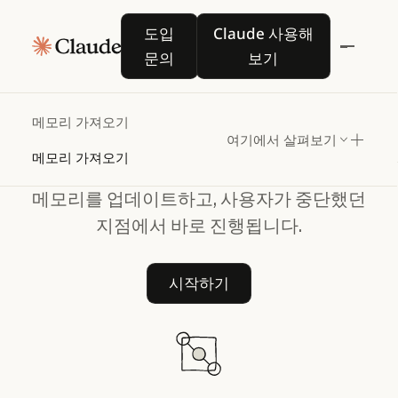
다시
시작하지
않고도
도입 문의
Claude 사용해 보기
도입
Claude 사용해
Claude로
전환
문의
보기
다른 AI 제공업체의 환경 설정과
메모리 가져오기
여기에서 살펴보기
컨텍스트를 Claude로 가져옵니다.
메모리 가져오기
Claude는 한 번의 복사 붙여넣기만으로
메모리를 업데이트하고, 사용자가 중단했던
지점에서 바로 진행됩니다.
시작하기
시작하기