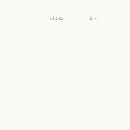
소규모 비즈니스
리소스
회사
블로그
Anthropic
블로그
Anthropic
Claude 파트너
채용
네트워크
채용
정책
Claude 파트너 네트워크
커뮤니티
정책
Economic
커뮤니티
커넥터
Futures
커넥터
Economic Futu
교육 과정
리서치
교육 과정
리서치
고객 사례
뉴스
고객 사례
뉴스
Anthropic
AI의 비약적
엔지니어링
성장에 대한
정책
Anthropic 엔지니어링
이벤트