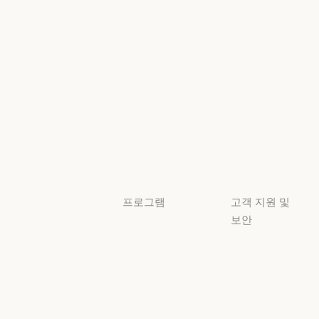
AI의 비약적 성
책임 있는 확장
이벤트
플러그인
정책
플러그인
책임 있는 확장 
Claude 기반
보안 및 규정
Claude 기반
준수
서비스 파트너
보안 및 규정 준
서비스 파트너
투명성
튜토리얼
투명성
튜토리얼
사용 사례
사용 사례
프로그램
고객 지원 및
보안
스타트업
가용성
스타트업
리서치 랩
가용성
서비스 상태
리서치 랩
서비스 상태
고객지원