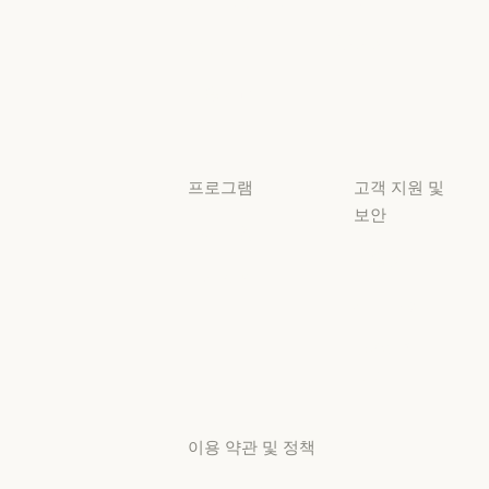
서비스 파트너
보안 및 규정 준
서비스 파트너
투명성
튜토리얼
투명성
튜토리얼
사용 사례
사용 사례
프로그램
고객 지원 및
보안
스타트업
가용성
스타트업
리서치 랩
가용성
서비스 상태
리서치 랩
서비스 상태
고객지원
센터
고객지원 센터
이용 약관 및 정책