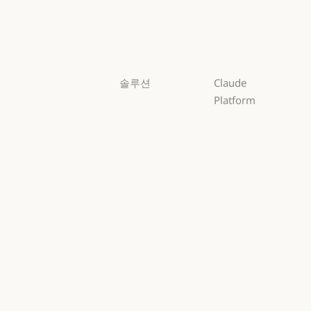
Sonnet
Haiku
Haiku
솔루션
Claude
Platform
AI 에이전트
개요
AI 에이전트
코드 현대화
개요
개발자 문서
코드 현대화
코딩
개발자 문서
요금제
코딩
고객 지원
요금제
생태계
고객 지원
사이버 보안
생태계
마켓플레이스
사이버 보안
Enterprise
마켓플레이스
AWS의 Claude
Enterprise
금융 서비스
AWS의 Claude
Google Cloud
금융 서비스
정부