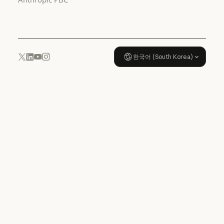
사용 정책
한국어 (South Korea)
YouTube
Instagram
x.com
LinkedIn