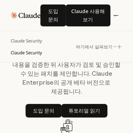
Claude Security
도입 문의
Claude 사용해 보기
도입
Claude 사용해
분석부터
수정까지
문의
보기
순식간에
처리되는
작업
Claude Security
여기에서 살펴보기
Claude Security
Claude는 코드베이스를 분석하고 발견
내용을 검증한 뒤 사용자가 검토 및 승인할
수 있는 패치를 제안합니다. Claude
Enterprise의 공개 베타 버전으로
제공됩니다.
도입 문의
튜토리얼 읽기
도입 문의
튜토리얼 읽기