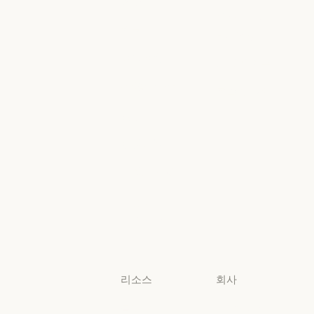
Google Cloud
Microsoft
정부
의료
Foundry
의료
Microsoft Foun
고등교육
지역별 준수
고등교육
지역별 준수
초·중·고 교사
콘솔 로그인
초·중·고 교사
콘솔 로그인
법무
법무
생명과학
생명과학
비영리 단체
비영리 단체
소규모
비즈니스
소규모 비즈니스
리소스
회사
블로그
Anthropic