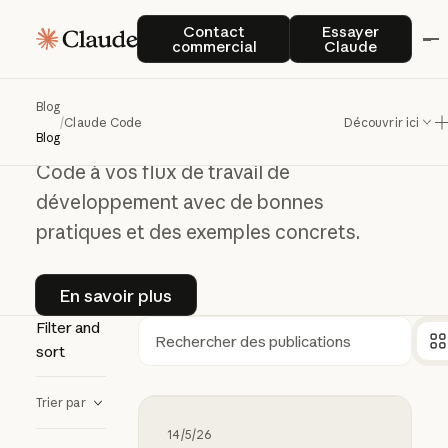
Contact commercial
Essayer Clau
Claude Code
Contact
Essayer
commercial
Claude
Claude
Code
Blog
/
Claude Code
Découvrir ici
Comprendre comment intégrer Claude
Blog
Code à vos flux de travail de
développement avec de bonnes
pratiques et des exemples concrets.
En savoir plus
En savoir plus
Filter and
sort
Rechercher
Trier par
Le guide du fondateur et de la fond
14/5/26