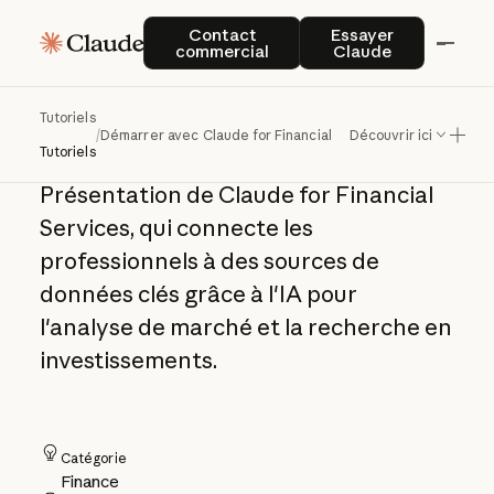
Démarrer avec
Contact commercial
Essayer Claude
Contact
Essayer
commercial
Claude
Claude for Financial
Services
Tutoriels
/
Démarrer avec Claude for Financial Services
Découvrir ici
Tutoriels
Présentation de Claude for Financial
Services, qui connecte les
professionnels à des sources de
données clés grâce à l'IA pour
l'analyse de marché et la recherche en
investissements.
Catégorie
Finance