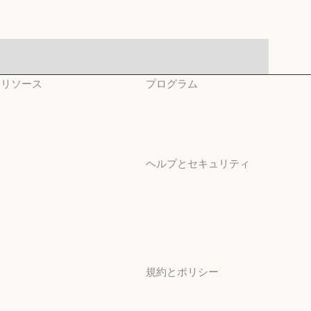
リソース
プログラム
ブログ
スタートアップ
ブログ
スタートアップ
Claude パートナーネット
研究ラボ
ワーク
研究ラボ
ヘルプとセキュリティ
Claude パートナーネットワーク
コミュニティ
可用性
コミュニティ
可用性
コネクタ
稼働状況
コネクタ
稼働状況
コース
サポートセンター
コース
サポートセンター
お客様の事例
規約とポリシー
お客様の事例
Anthropic のエンジニア
プライバシー設定