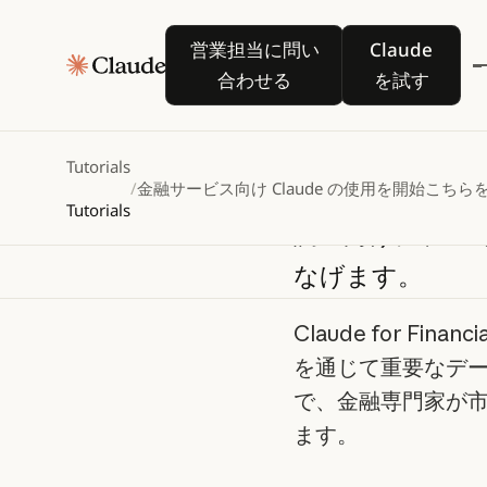
金融サー
営業担当に問い合わせる
Claude を
営業担当に問い
Claude
の使用
合わせる
を試す
Tutorials
Claude for F
/
金融サービス向け Claude の使用を開始
こちら
Tutorials
調査向けに、AI
なげます。
Claude for Fi
を通じて重要なデ
で、金融専門家が
ます。