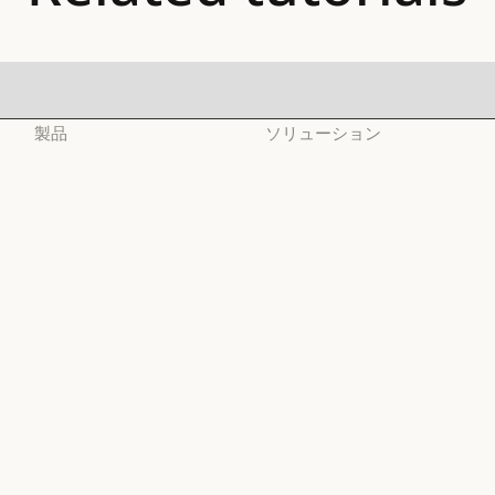
製品
ソリューション
Claude
AI エージェント
Claude
AI エージェント
Claude Code
コードの最新化
Claude Code
コードの最新化
Claude Code for
コーディング
Enterprise
コーディング
カスタマーサポート
Claude Code for Enterprise
Claude Cowork
カスタマーサポート
サイバーセキュリティ
Claude Cowork
@Claude
サイバーセキュリティ
Enterprise
@Claude
Claude Design
Enterprise
金融サービス
Claude Design
Claude Science
金融サービス
政府