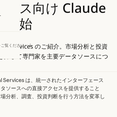
ビス向け Claude 
試す
を開始
inancial Services のご紹介。市場分析と投資
をご覧ください
 を介して専門家を主要データソースにつ
nancial Services は、統一されたインターフェース
ータソースへの直接アクセスを提供すること
市場分析、調査、投資判断を行う方法を変革し