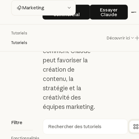
Marketin
Contact commercial
Essayer Clau
Marketing
Contact
Essayer
commercial
Claude
g
Tutoriels
Découvrir ici
Découvrez
Tutoriels
comment Claude
peut favoriser la
création de
contenu, la
stratégie et la
créativité des
équipes marketing.
Filtre
Rechercher
Fonctionnalités