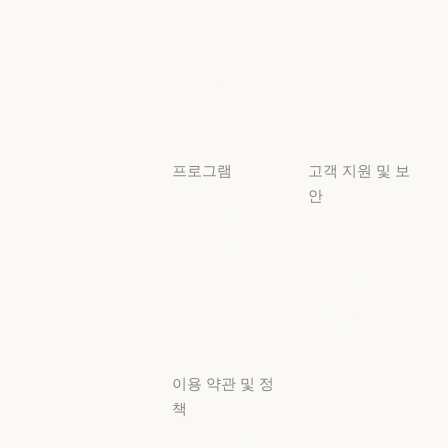
서비스 파트너
투명성
서비스 파트너
투명성
튜토리얼
튜토리얼
사용 사례
사용 사례
프로그램
고객 지원 및 보
안
스타트업
가용성
스타트업
리서치 랩
가용성
서비스 상태
리서치 랩
서비스 상태
고객지원 센터
고객지원 센터
이용 약관 및 정
책