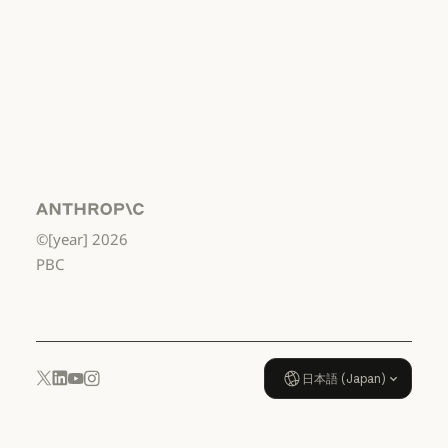
利用規約：消費者
利用規約：米
国 幼稚園年長
から高校3年生
まで
利用規約：米国 幼稚園年長から
データ処理契
約：米国 幼稚
園年長から高
校3年生まで
Anthropic
©[year]
2026
データ処理契約：米国 幼稚園年
使用ポリシー
PBC
使用ポリシー
日本語 (Japan)
YouTube
Instagram
x.com
LinkedIn