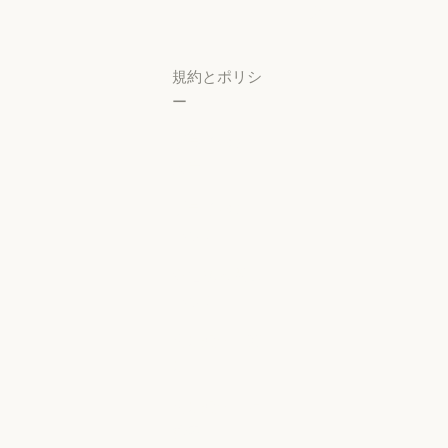
ター
サポートセンタ
規約とポリシ
ー
プライバシー
設定
プライバシー
ポリシー
プライバシーポリシー
責任ある開示
ポリシー
責任ある開示ポリシー
利用規約：商
用
利用規約：商用
利用規約：消
費者