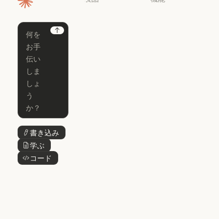
ホームページ
Claude
Claude for
Chrome
Claude
Next
Claude Code
Claude for Ch
Claude for
Claude Code
Claude Code
Microsoft 365
for Enterprise
Claude for Mic
Skills
Claude Code for Enterprise
Claude Cowork
Skills
Claude Cowork
@Claude
@Claude
Claude Design
書き込み
ボタンテキスト
Claude Design
学ぶ
ボタンテキスト
Claude Science
コード
ボタンテキスト
Claude Science
Claude
Security
Claude Security
アプリをダウ
ンロード