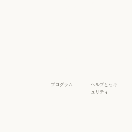
とコンプライ
プラグイン
Claude を活用
アンス
Claude を活用
セキュリティと
サービスパー
透明性
トナー
透明性
サービスパートナー
チュートリア
ル
チュートリアル
ユースケース
ユースケース
プログラム
ヘルプとセキ
ュリティ
スタートアッ
プ
可用性
スタートアップ
可用性
研究ラボ
稼働状況
研究ラボ
稼働状況
サポートセン