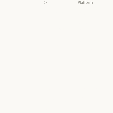
ン
Platform
AI エージェン
概要
ト
概要
開発者向けド
AI エージェント
コードの最新
キュメント
化
開発者向けドキ
料金プラン
コードの最新化
コーディング
料金プラン
エコシステム
コーディング
カスタマーサ
エコシステム
Marketplace
ポート
Marketplace
カスタマーサポート
AWS 上の
サイバーセキ
Claude
ュリティ
AWS 上の Clau
サイバーセキュリティ
Google Cloud
Enterprise
Google Cloud
Enterprise
Microsoft
金融サービス
Foundry
金融サービス
政府
Microsoft Foun