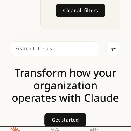
Clear all filters
Clear all filters
検索
Transform
how
your
organization
operates
with
Claude
Get started
Get started
製品
機能