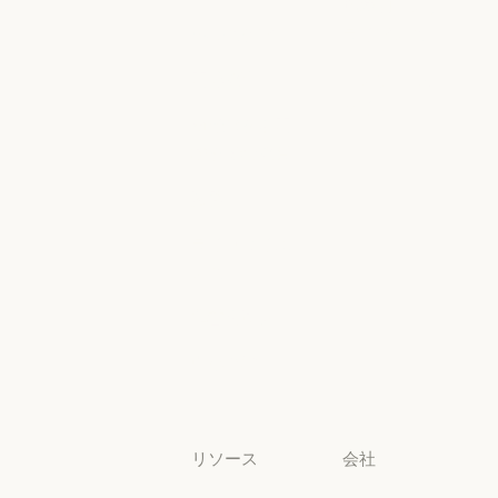
地域別コンプ
政府
ヘルスケア
ライアンス
ヘルスケア
地域別コンプラ
高等教育
コンソールロ
グイン
高等教育
幼稚園から高
コンソールログ
校までの教員
幼稚園から高校までの教員
法務
法務
ライフサイエ
ンス
ライフサイエンス
非営利団体
非営利団体
中小企業
中小企業
リソース
会社