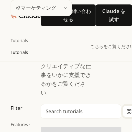
マーケテ
営業担当に問い合わせる
Claude
マーケティング
営業担当に問い合わ
Claude を
ィング
せる
試す
Claude がマーケテ
Tutorials
こちらをご覧くださ
ィングチームのコン
Tutorials
テンツ作成、戦略、
クリエイティブな仕
事をいかに支援でき
るかをご覧くださ
い。
Filter
検索
Features