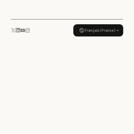
Politique d'utilisation
Français (France)
YouTube
Instagram
x.com
LinkedIn