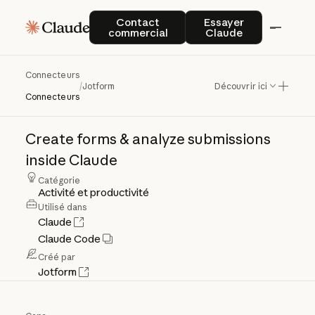
Contact commercial
Essayer Claude
Contact
Essayer
commercial
Claude
Connecteurs
Jotform
/
Jotform
Découvrir ici
Connecteurs
Create
forms
&
analyze
submissions
inside
Claude
Catégorie
Activité et productivité
Utilisé dans
Claude
Claude Code
Créé par
Jotform