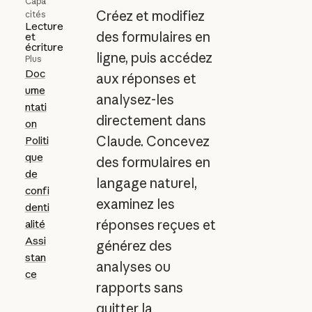
Capa
Créez et modifiez
cités
Lecture
des formulaires en
et
écriture
ligne, puis accédez
Plus
Doc
aux réponses et
ume
analysez-les
ntati
directement dans
on
Claude. Concevez
Politi
que
des formulaires en
de
langage naturel,
confi
examinez les
denti
réponses reçues et
alité
Assi
générez des
stan
analyses ou
ce
rapports sans
quitter la