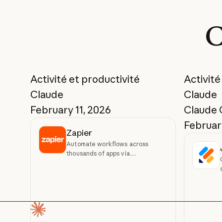
Skills
Skills
C
En savoir plus
En savoir plus
En savoir plus
En savoir plus
Précédent
Suivant
Activité et productivité
Activité
Claude
Claude
February 11, 2026
Claude
February
Zapier
Automate workflows across
thousands of apps via
conversation