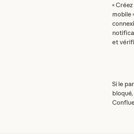
« Créez
mobile »
connexio
notific
et vérif
Si le pa
bloqué,
Confluen