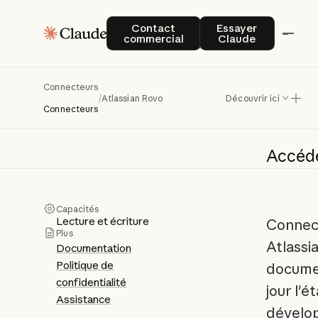
Contact commercial
Essayer Claude
Contact
Essayer
commercial
Claude
Atl
Connecteurs
/
Atlassian Rovo
Découvrir ici
Connecteurs
Accéd
Capacités
Lecture et écriture
Connect
Plus
Atlassi
Documentation
Politique de
documen
confidentialité
jour l'é
Assistance
dévelop