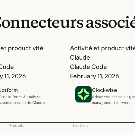
onnecteurs
associ
 et productivité
Activité et productivit
Claude
 Code
Claude Code
 11, 2026
February 11, 2026
Jotform
Clockwise
Create forms & analyze
Advanced scheduling a
submissions inside Claude
management for work.
Produits
Solutions