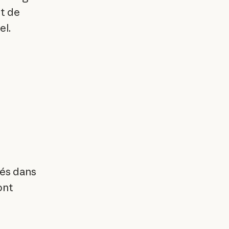
t de
el.
ués dans
ont