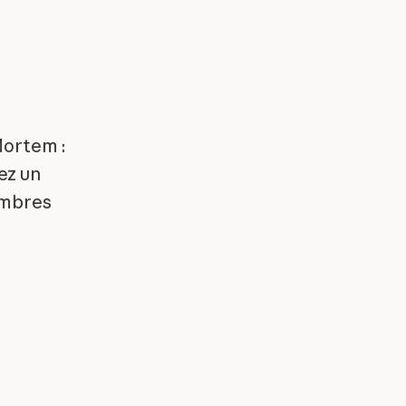
Mortem :
ez un
embres