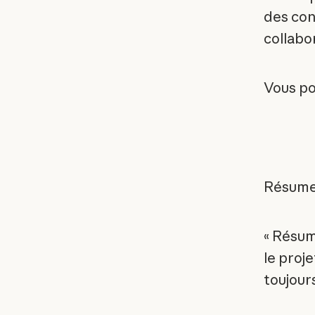
des con
collabo
Vous po
Résumer
« Résum
le proje
toujour