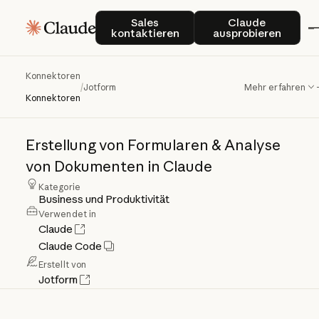
Sales kontaktieren
Claude auspro
Sales
Claude
kontaktieren
ausprobieren
Konnektoren
Jotform
/
Jotform
Mehr erfahren
Konnektoren
Erstellung
von
Formularen
&
Analyse
von
Dokumenten
in
Claude
Kategorie
Business und Produktivität
Verwendet in
Claude
Claude Code
Erstellt von
Jotform