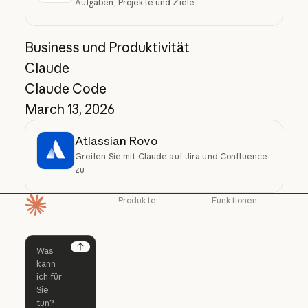
Aufgaben, Projekte und Ziele
Business und Produktivität
Claude
Claude Code
March 13, 2026
Atlassian Rovo
Greifen Sie mit Claude auf Jira und Confluence
zu
Produkte
Funktionen
Startseite
Claude
Claude für
Chrome
Claude
Claude Code
Claude für Ch
Next
Claude für
Claude Code
Claude Code for
Microsoft 365
Enterprise
Claude für Mic
Skills
Claude Code for Enterprise