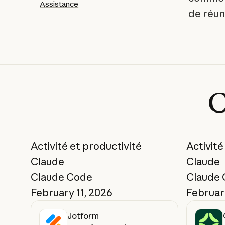
Assistance
de réuni
Skills
Skills
C
En savoir plus
En savoir plus
En savoir plus
En savoir plus
Précédent
Suivant
Activité et productivité
Activité
Claude
Claude
Claude Code
Claude
February 11, 2026
February
Jotform