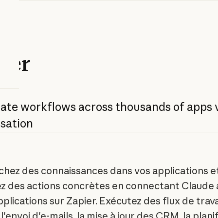
ier
ate
workflows
across
thousands
of
apps
sation
hez des connaissances dans vos applications e
z des actions concrètes en connectant Claude 
plications sur Zapier. Exécutez des flux de trava
envoi d'e-mails, la mise à jour des CRM, la plani