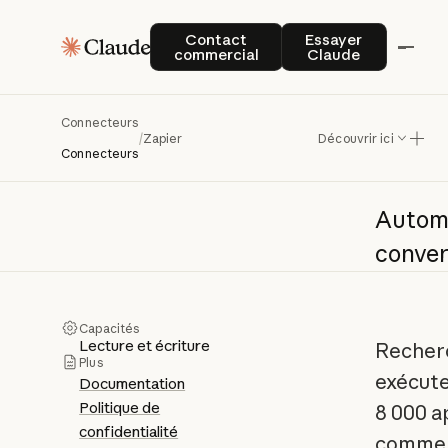
Contact commercial
Essayer Claude
Contact
Essayer
commercial
Claude
Zap
Connecteurs
/
Zapier
Découvrir ici
Connecteurs
Autom
conver
Capacités
Lecture et écriture
Recherc
Plus
exécute
Documentation
Politique de
8 000 ap
confidentialité
comme l'