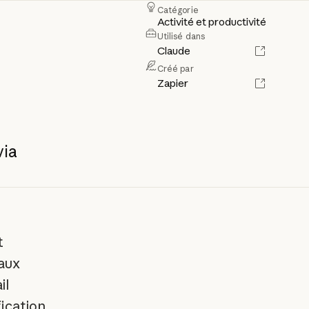
Catégorie
Activité et productivité
Utilisé dans
Claude
Créé par
Zapier
via
t
aux
il
fication