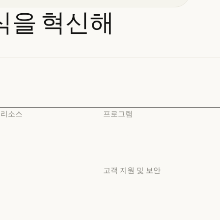
식을
혁신해
리소스
프로그램
블로그
스타트업
블로그
스타트업
Claude 파트너 네트워크
리서치 랩
Claude 파트너 네트워크
리서치 랩
고객 지원 및 보안
커뮤니티
커뮤니티
가용성
커넥터
가용성
커넥터
서비스 상태
교육 과정