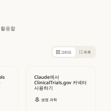
게 활용할
그리드
목록
ls 생물정보학 Skill 번들 사용 방법
Claude에서 ClinicalTrials.gov 커
ls
Claude에서
들
ClinicalTrials.gov 커넥터
사용하기
생명 과학