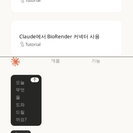
Tutorial
Tutorial
Claude에서 BioRender 커넥터 사용
Claude에서 BioRender 커넥터 사용
Tutorial
Tutorial
제품
기능
홈페이지
Claude
Claude for
Chrome
Claude
Next
Claude Code
Claude for Ch
Claude for
Claude Code
Claude Code
Microsoft 365
for Enterprise
Claude for Mic
Skills
Claude Code for Enterprise
Claude Cowork
Skills
Claude Cowork
@Claude