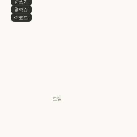
쓰기
버튼 텍스트
@Claude
Claude 디자인
학습
버튼 텍스트
Claude 디자인
코드
버튼 텍스트
Claude Science
Claude Science
Claude
Security
Claude Security
앱 다운로드
앱 다운로드
요금제
요금제
로그인
로그인
모델
Mythos
Mythos
Fable
Fable
Opus