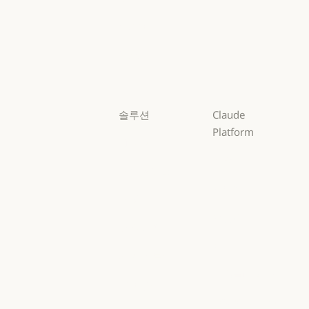
Opus
Sonnet
Sonnet
Haiku
Haiku
솔루션
Claude
Platform
AI 에이전트
개요
AI 에이전트
코드 현대화
개요
개발자 문서
코드 현대화
코딩
개발자 문서
요금제
코딩
고객 지원
요금제
생태계
고객 지원
사이버 보안
생태계
마켓플레이스
사이버 보안
Enterprise
마켓플레이스
AWS의 Claude
Enterprise