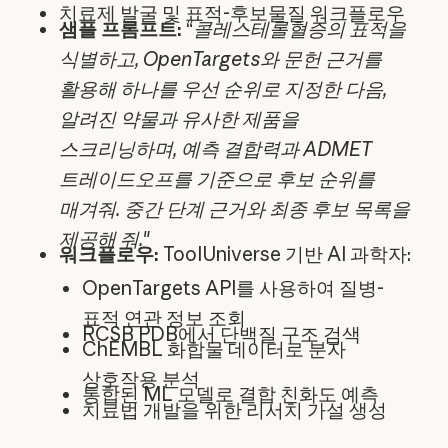
치료제 발굴 및 표적-후보물질 워크플로우
샘플 프롬프트:
“
콜레스테롤혈증의 표적을
식별하고, OpenTargets와 문헌 근거를
활용해 하나를 우선 순위로 지정한 다음,
알려진 약물과 유사한 제품을
스크리닝하며, 예측 결합력과 ADMET
트레이드오프를 기준으로 후보 순위를
매겨줘. 중간 단계 근거와 최종 후보 목록을
제공해 줘.
"
워크플로우:
ToolUniverse 기반 AI 과학자:
OpenTargets API를 사용하여 질병-
표적 연관 정보 조회
RCSB PDB에서 단백질 구조 검색
ChEMBL 화합물 데이터로 분자
상호작용 분석
통합된 ML 모델로 결합 친화도 예측
치료법 개발을 위한 리서치 가설 생성