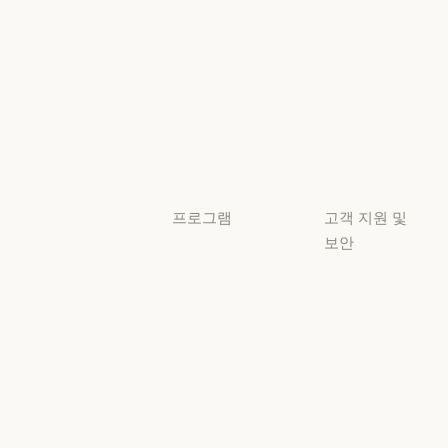
책임 있는 확장 
Claude 기반
보안 및 규정
Claude 기반
준수
서비스 파트너
보안 및 규정 준
서비스 파트너
투명성
튜토리얼
투명성
튜토리얼
사용 사례
사용 사례
프로그램
고객 지원 및
보안
스타트업
가용성
스타트업
리서치 랩
가용성
서비스 상태
리서치 랩
서비스 상태
고객지원
센터
고객지원 센터