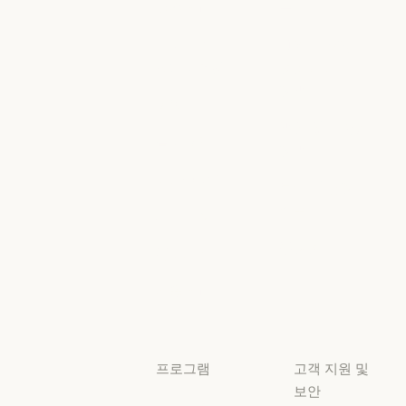
고객 사례
뉴스
고객 사례
뉴스
Anthropic
AI의 비약적
엔지니어링
성장에 대한
정책
Anthropic 엔지니어링
이벤트
AI의 비약적 성
책임 있는 확장
이벤트
플러그인
정책
플러그인
책임 있는 확장 
Claude 기반
보안 및 규정
Claude 기반
준수
서비스 파트너
보안 및 규정 준
서비스 파트너
투명성
튜토리얼
투명성
튜토리얼
사용 사례
사용 사례
프로그램
고객 지원 및
보안
스타트업