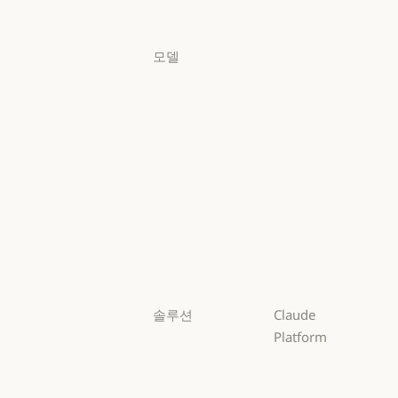
로그인
모델
Mythos
Mythos
Fable
Fable
Opus
Opus
Sonnet
Sonnet
Haiku
Haiku
솔루션
Claude
Platform
AI 에이전트
개요
AI 에이전트
코드 현대화