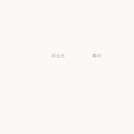
생명과학
비영리 단체
비영리 단체
소규모
비즈니스
소규모 비즈니스
리소스
회사
블로그
Anthropic
블로그
Anthropic
Claude 파트너
채용
네트워크
채용
정책
Claude 파트너 네트워크
커뮤니티
정책
Economic
커뮤니티
커넥터
Futures
커넥터
Economic Futu
교육 과정
리서치
교육 과정
리서치