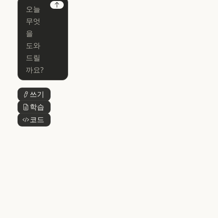
Chrome
Claude
Next
Claude Code
Claude for Ch
Claude for
Claude Code
Claude Code
Microsoft 365
for Enterprise
Claude for Mic
Skills
Claude Code for Enterprise
Claude Cowork
Skills
Claude Cowork
@Claude
쓰기
버튼 텍스트
@Claude
Claude 디자인
학습
버튼 텍스트
Claude 디자인
코드
버튼 텍스트
Claude Science
Claude Science
Claude
Security
Claude Security
앱 다운로드
앱 다운로드
요금제
요금제
로그인