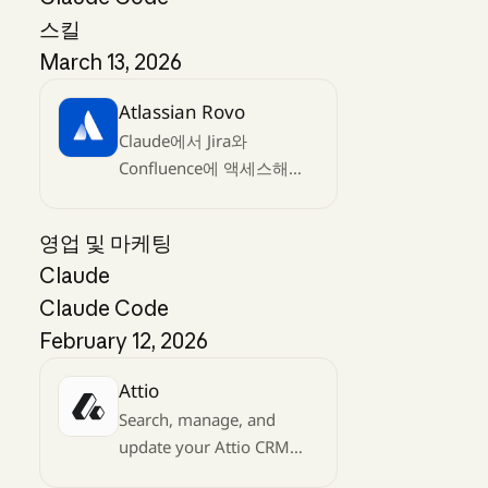
스킬
March 13, 2026
Atlassian Rovo
Claude에서 Jira와
Confluence에 액세스해
보세요
영업 및 마케팅
Claude
Claude Code
February 12, 2026
Attio
Search, manage, and
update your Attio CRM
from Claude