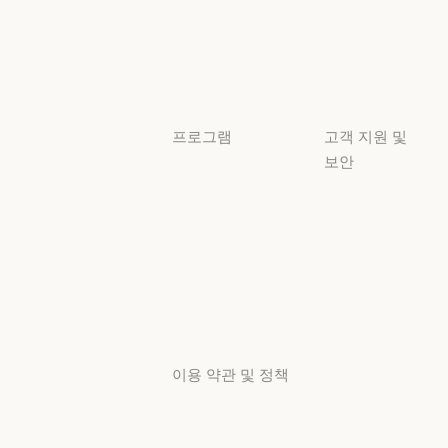
투명성
튜토리얼
투명성
튜토리얼
사용 사례
사용 사례
프로그램
고객 지원 및
보안
스타트업
가용성
스타트업
리서치 랩
가용성
서비스 상태
리서치 랩
서비스 상태
고객지원
센터
고객지원 센터
이용 약관 및 정책
개인정보 보호
선택