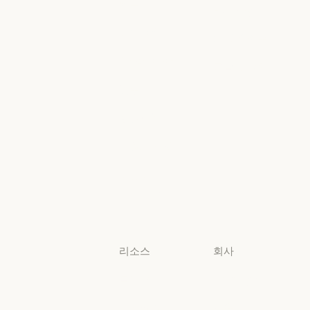
의료
Foundry
의료
Microsoft Foun
고등교육
지역별 준수
고등교육
지역별 준수
초·중·고 교사
콘솔 로그인
초·중·고 교사
콘솔 로그인
법무
법무
생명과학
생명과학
비영리 단체
비영리 단체
소규모
비즈니스
소규모 비즈니스
리소스
회사
블로그
Anthropic
블로그
Anthropic
Claude 파트너
채용