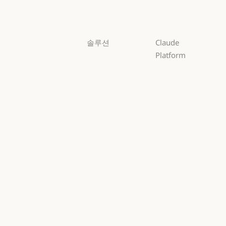
Haiku
솔루션
Claude
Platform
AI 에이전트
개요
AI 에이전트
코드 현대화
개요
개발자 문서
코드 현대화
코딩
개발자 문서
요금제
코딩
고객 지원
요금제
생태계
고객 지원
사이버 보안
생태계
마켓플레이스
사이버 보안
Enterprise
마켓플레이스
AWS의 Claude
Enterprise
금융 서비스
AWS의 Claude
Google Cloud
금융 서비스
정부
Google Cloud
Microsoft
정부