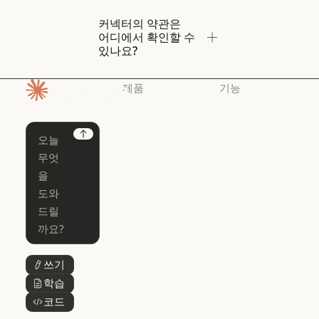
커넥터의 약관은
어디에서 확인할 수
있나요?
제품
기능
홈페이지
Claude
Claude for
Chrome
Claude
Next
Claude Code
Claude for Ch
Claude for
Claude Code
Claude Code
Microsoft 365
for Enterprise
Claude for Mic
Skills
Claude Code for Enterprise
Claude Cowork
Skills
Claude Cowork
@Claude
쓰기
버튼 텍스트
@Claude
Claude 디자인
학습
버튼 텍스트
Claude 디자인
코드
버튼 텍스트
Claude Science