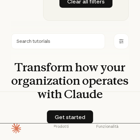
Clear all filters
Clear all filters
Ricerca
Transform
how
your
organization
operates
with
Claude
Get started
Get started
Prodotti
Funzionalità
Pagina iniziale
Claude
Claude for