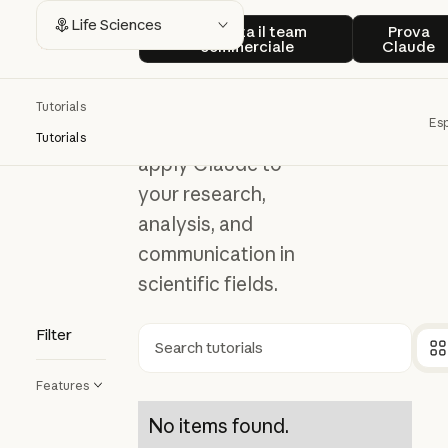
Life
Contatta il team commerciale
Prova
Life Sciences
Contatta il team
Prova
commerciale
Claude
Sciences
Tutorials
Esp
Explore how to
Tutorials
apply Claude to
your research,
analysis, and
communication in
scientific fields.
Filter
Ricerca
Features
No items found.