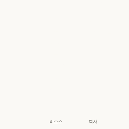
Google Cloud
금융 서비스
정부
Google Cloud
Microsoft
정부
의료
Foundry
의료
Microsoft Foun
고등교육
지역별 준수
고등교육
지역별 준수
초·중·고 교사
콘솔 로그인
초·중·고 교사
콘솔 로그인
법무
법무
생명과학
생명과학
비영리 단체
비영리 단체
소규모
비즈니스
소규모 비즈니스
리소스
회사