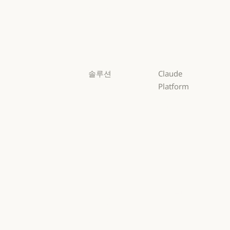
Opus
Sonnet
Sonnet
Haiku
Haiku
솔루션
Claude
Platform
AI 에이전트
개요
AI 에이전트
코드 현대화
개요
개발자 문서
코드 현대화
코딩
개발자 문서
요금제
코딩
고객 지원
요금제
생태계
고객 지원
사이버 보안
생태계
마켓플레이스
사이버 보안
Enterprise
마켓플레이스
AWS의 Claude
Enterprise
금융 서비스
AWS의 Claude