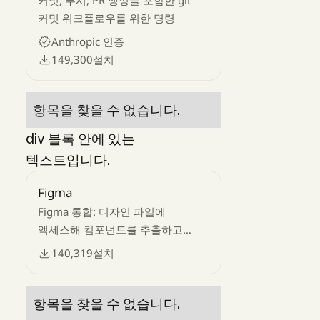
커밋, 푸시, PR 생성을 포함한 git
커밋 워크플로우를 위한 명령
Anthropic 인증
149,300
설치
항목을 찾을 수 없습니다.
div 블록 안에 있는
텍스트입니다.
Figma
Figma 통합: 디자인 파일에
액세스해 컴포넌트를 추출하고
토큰을 가져와, 디자인을 코드로
140,319
설치
변환할 수 있습니다. 디자인과 개발
사이의 간극을 해소하세요.
항목을 찾을 수 없습니다.