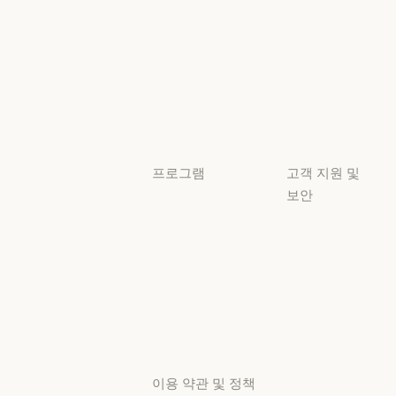
Claude 기반
준수
서비스 파트너
보안 및 규정 준
서비스 파트너
투명성
튜토리얼
투명성
튜토리얼
사용 사례
사용 사례
프로그램
고객 지원 및
보안
스타트업
가용성
스타트업
리서치 랩
가용성
서비스 상태
리서치 랩
서비스 상태
고객지원
센터
고객지원 센터
이용 약관 및 정책