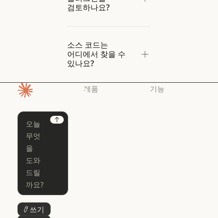
검토하나요?
소스 코드는
어디에서 찾을 수
있나요?
제품
기능
홈페이지
Claude
Claude for
Chrome
Claude
Next
Claude Code
Claude for Ch
Claude for
Claude Code
Claude Code
Microsoft 365
for Enterprise
Claude for Mic
Skills
Claude Code for Enterprise
Claude Cowork
Skills
Claude Cowork
@Claude
쓰기
버튼 텍스트
@Claude