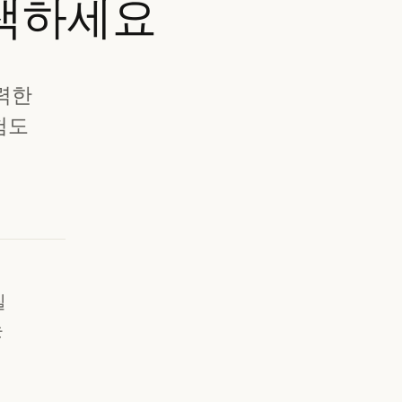
색하세요
강력한
험도
질
는