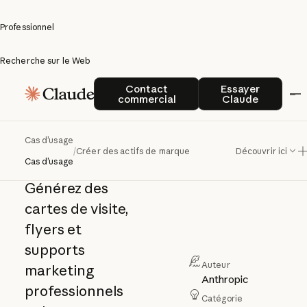
Professionnel
Recherche sur le Web
Créer des
Contact commercial
Essayer Clau
Contact
Essayer
commercial
Claude
actifs de
marque
Cas d’usage
/
Créer des actifs de marque
Découvrir ici
Cas d’usage
Générez des
cartes de visite,
flyers et
supports
Auteur
marketing
Anthropic
professionnels
Catégorie